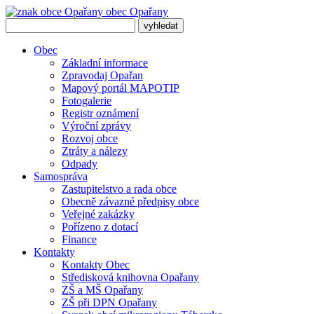
obec
Opařany
Obec
Základní informace
Zpravodaj Opařan
Mapový portál MAPOTIP
Fotogalerie
Registr oznámení
Výroční zprávy
Rozvoj obce
Ztráty a nálezy
Odpady
Samospráva
Zastupitelstvo a rada obce
Obecně závazné předpisy obce
Veřejné zakázky
Pořízeno z dotací
Finance
Kontakty
Kontakty Obec
Středisková knihovna Opařany
ZŠ a MŠ Opařany
ZŠ při DPN Opařany