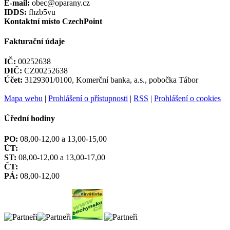
E-mail:
obec@oparany.cz
IDDS:
fhzb5vu
Kontaktní místo CzechPoint
Fakturační údaje
IČ:
00252638
DIČ:
CZ00252638
Účet:
3129301/0100, Komerční banka, a.s., pobočka Tábor
Mapa webu
|
Prohlášení o přístupnosti
|
RSS
|
Prohlášení o cookies
Úřední hodiny
PO:
08,00-12,00 a 13,00-15,00
ÚT:
ST:
08,00-12,00 a 13,00-17,00
ČT:
PÁ:
08,00-12,00