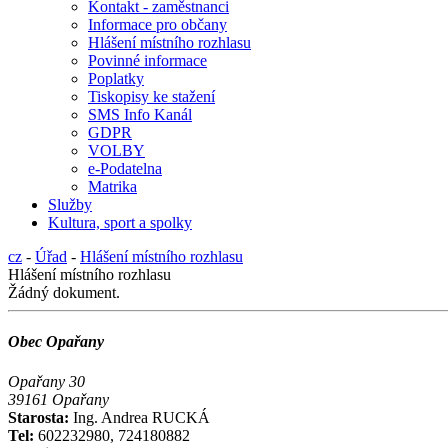
Kontakt - zaměstnanci
Informace pro občany
Hlášení místního rozhlasu
Povinné informace
Poplatky
Tiskopisy ke stažení
SMS Info Kanál
GDPR
VOLBY
e-Podatelna
Matrika
Služby
Kultura, sport a spolky
cz
-
Úřad
-
Hlášení místního rozhlasu
Hlášení místního rozhlasu
Žádný dokument.
Obec Opařany
Opařany 30
39161 Opařany
Starosta:
Ing. Andrea RUCKÁ
Tel:
602232980, 724180882