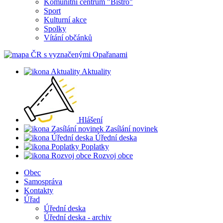
Komunitní centrum "Bistro"
Sport
Kulturní akce
Spolky
Vítání občánků
Aktuality
Hlášení
Zasílání novinek
Úřední deska
Poplatky
Rozvoj obce
Obec
Samospráva
Kontakty
Úřad
Úřední deska
Úřední deska - archiv