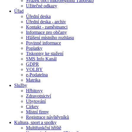
Svazek obcí mikroregionu Táborsko
Užitečné odkazy
Úřad
Úřední deska
Úřední deska - archiv
Kontakt - zaměstnanci
Informace pro občany
Hlášení místního rozhlasu
Povinné informace
Poplatky
Tiskopisy ke stažení
SMS Info Kanál
GDPR
VOLBY
e-Podatelna
Matrika
Služby
Hřbitovy
Zdravotnictví
Ubytování
Církev
Místní firmy
Registrace návštěvníků
Kultura, sport a spolky
Multifunkční hřiště