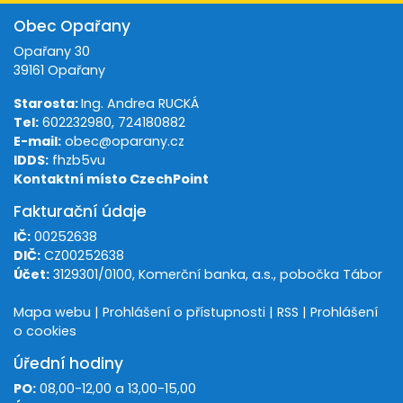
Obec Opařany
Opařany 30
39161 Opařany
Starosta:
Ing. Andrea RUCKÁ
Tel:
602232980, 724180882
E-mail:
obec@oparany.cz
IDDS:
fhzb5vu
Kontaktní místo CzechPoint
Fakturační údaje
IČ:
00252638
DIČ:
CZ00252638
Účet:
3129301/0100, Komerční banka, a.s., pobočka Tábor
Mapa webu
|
Prohlášení o přístupnosti
|
RSS
|
Prohlášení
o cookies
Úřední hodiny
PO:
08,00-12,00 a 13,00-15,00