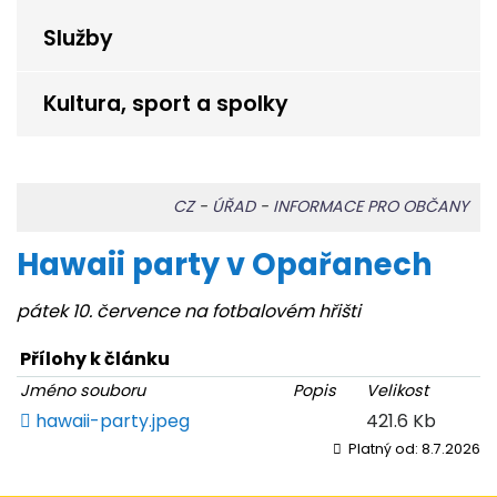
Služby
Kultura, sport a spolky
CZ
-
ÚŘAD
-
INFORMACE PRO OBČANY
Hawaii party v Opařanech
pátek 10. července na fotbalovém hřišti
Přílohy k článku
Jméno souboru
Popis
Velikost
hawaii-party.jpeg
421.6 Kb
Platný od:
8.7.2026