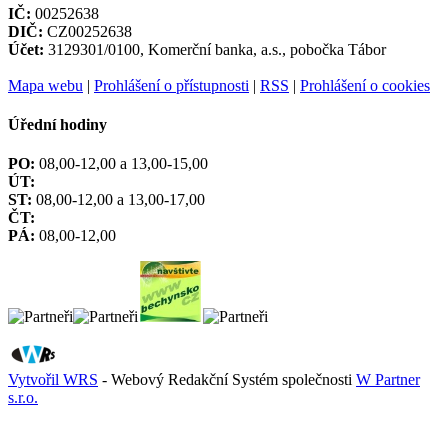
IČ:
00252638
DIČ:
CZ00252638
Účet:
3129301/0100, Komerční banka, a.s., pobočka Tábor
Mapa webu
|
Prohlášení o přístupnosti
|
RSS
|
Prohlášení o cookies
Úřední hodiny
PO:
08,00-12,00 a 13,00-15,00
ÚT:
ST:
08,00-12,00 a 13,00-17,00
ČT:
PÁ:
08,00-12,00
Vytvořil WRS
- Webový Redakční Systém společnosti
W Partner
s.r.o.