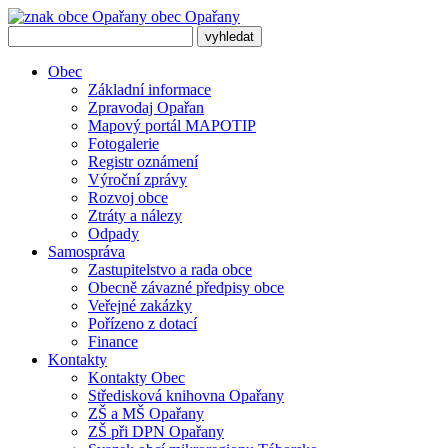
obec
Opařany
Obec
Základní informace
Zpravodaj Opařan
Mapový portál MAPOTIP
Fotogalerie
Registr oznámení
Výroční zprávy
Rozvoj obce
Ztráty a nálezy
Odpady
Samospráva
Zastupitelstvo a rada obce
Obecně závazné předpisy obce
Veřejné zakázky
Pořízeno z dotací
Finance
Kontakty
Kontakty Obec
Středisková knihovna Opařany
ZŠ a MŠ Opařany
ZŠ při DPN Opařany