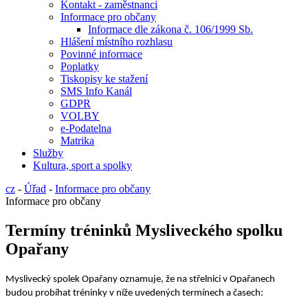
Kontakt - zaměstnanci
Informace pro občany
Informace dle zákona č. 106/1999 Sb.
Hlášení místního rozhlasu
Povinné informace
Poplatky
Tiskopisy ke stažení
SMS Info Kanál
GDPR
VOLBY
e-Podatelna
Matrika
Služby
Kultura, sport a spolky
cz
-
Úřad
-
Informace pro občany
Informace pro občany
Termíny tréninků Mysliveckého spolku
Opařany
Myslivecký spolek Opařany oznamuje, že na střelnici v Opařanech
budou probíhat tréninky v níže uvedených termínech a časech: