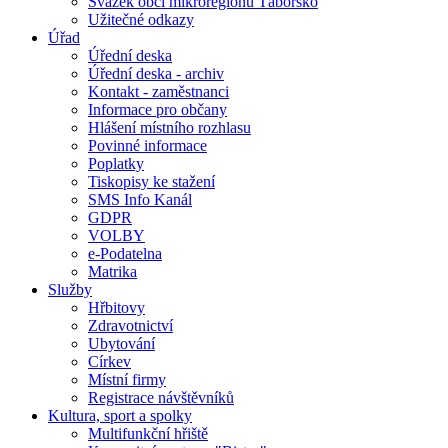
Svazek obcí mikroregionu Táborsko
Užitečné odkazy
Úřad
Úřední deska
Úřední deska - archiv
Kontakt - zaměstnanci
Informace pro občany
Hlášení místního rozhlasu
Povinné informace
Poplatky
Tiskopisy ke stažení
SMS Info Kanál
GDPR
VOLBY
e-Podatelna
Matrika
Služby
Hřbitovy
Zdravotnictví
Ubytování
Církev
Místní firmy
Registrace návštěvníků
Kultura, sport a spolky
Multifunkční hřiště