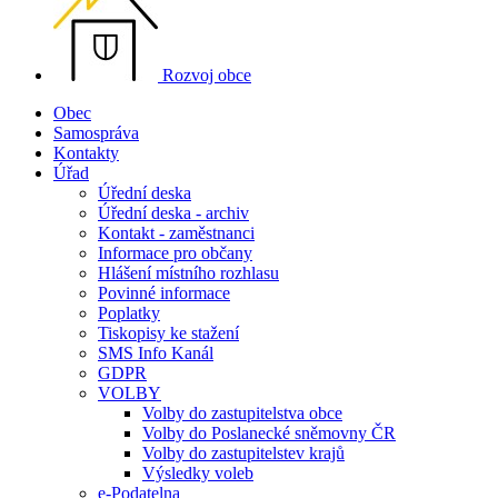
Rozvoj obce
Obec
Samospráva
Kontakty
Úřad
Úřední deska
Úřední deska - archiv
Kontakt - zaměstnanci
Informace pro občany
Hlášení místního rozhlasu
Povinné informace
Poplatky
Tiskopisy ke stažení
SMS Info Kanál
GDPR
VOLBY
Volby do zastupitelstva obce
Volby do Poslanecké sněmovny ČR
Volby do zastupitelstev krajů
Výsledky voleb
e-Podatelna