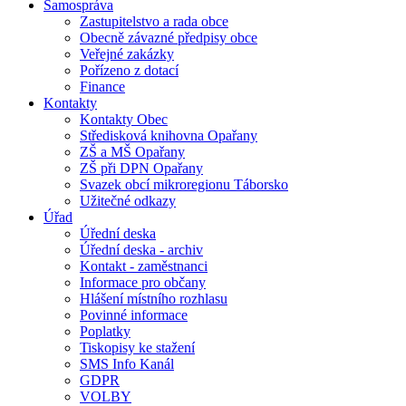
Samospráva
Zastupitelstvo a rada obce
Obecně závazné předpisy obce
Veřejné zakázky
Pořízeno z dotací
Finance
Kontakty
Kontakty Obec
Středisková knihovna Opařany
ZŠ a MŠ Opařany
ZŠ při DPN Opařany
Svazek obcí mikroregionu Táborsko
Užitečné odkazy
Úřad
Úřední deska
Úřední deska - archiv
Kontakt - zaměstnanci
Informace pro občany
Hlášení místního rozhlasu
Povinné informace
Poplatky
Tiskopisy ke stažení
SMS Info Kanál
GDPR
VOLBY