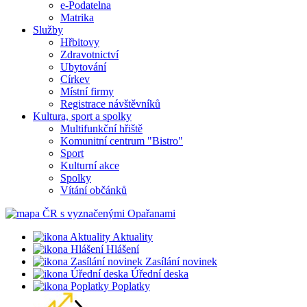
e-Podatelna
Matrika
Služby
Hřbitovy
Zdravotnictví
Ubytování
Církev
Místní firmy
Registrace návštěvníků
Kultura, sport a spolky
Multifunkční hřiště
Komunitní centrum "Bistro"
Sport
Kulturní akce
Spolky
Vítání občánků
Aktuality
Hlášení
Zasílání novinek
Úřední deska
Poplatky