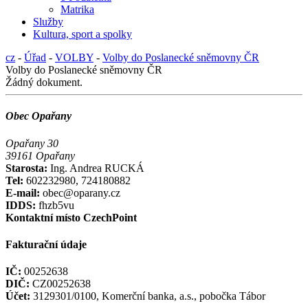
Matrika
Služby
Kultura, sport a spolky
cz
-
Úřad
-
VOLBY
-
Volby do Poslanecké sněmovny ČR
Volby do Poslanecké sněmovny ČR
Žádný dokument.
Obec Opařany
Opařany 30
39161 Opařany
Starosta:
Ing. Andrea RUCKÁ
Tel:
602232980, 724180882
E-mail:
obec@oparany.cz
IDDS:
fhzb5vu
Kontaktní místo CzechPoint
Fakturační údaje
IČ:
00252638
DIČ:
CZ00252638
Účet:
3129301/0100, Komerční banka, a.s., pobočka Tábor