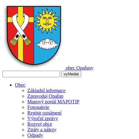
obec
Opařany
Obec
Základní informace
Zpravodaj Opařan
Mapový portál MAPOTIP
Fotogalerie
Registr oznámení
Výroční zprávy
Rozvoj obce
Ztráty a nálezy
Odpady