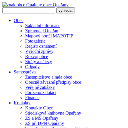
obec
Opařany
Obec
Základní informace
Zpravodaj Opařan
Mapový portál MAPOTIP
Fotogalerie
Registr oznámení
Výroční zprávy
Rozvoj obce
Ztráty a nálezy
Odpady
Samospráva
Zastupitelstvo a rada obce
Obecně závazné předpisy obce
Veřejné zakázky
Pořízeno z dotací
Finance
Kontakty
Kontakty Obec
Středisková knihovna Opařany
ZŠ a MŠ Opařany
ZŠ při DPN Opařany