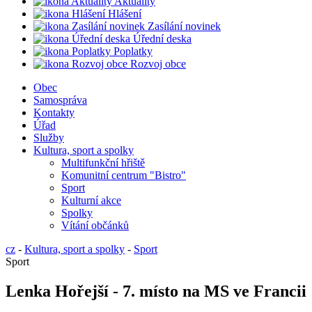
Aktuality
Hlášení
Zasílání novinek
Úřední deska
Poplatky
Rozvoj obce
Obec
Samospráva
Kontakty
Úřad
Služby
Kultura, sport a spolky
Multifunkční hřiště
Komunitní centrum "Bistro"
Sport
Kulturní akce
Spolky
Vítání občánků
cz
-
Kultura, sport a spolky
-
Sport
Sport
Lenka Hořejší - 7. místo na MS ve Francii