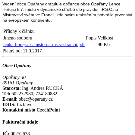
Vedení obce Opařany gratuluje občance obce Opařany Lence
Hořejsí k 7. místu v dynamické střelbě dle pravidel I.P.S.C.na
Mistrovství světa ve Francii, kde svým umístěním potvrdila prvenství
na evropském kontinentu.
Přílohy k článku
Jméno souboru
Popis
Velikost
lenka-horejsi-7.-misto-na-ms-ve-francii.pdf
90 Kb
Platný od:
11.9.2017
Obec Opařany
Opařany 30
39161 Opařany
Starosta:
Ing. Andrea RUCKÁ
Tel:
602232980, 724180882
E-mail:
obec@oparany.cz
IDDS:
fhzb5vu
Kontaktní místo CzechPoint
Fakturační údaje
IČ:
00252638