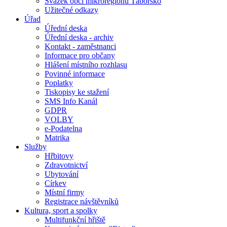
Svazek obcí mikroregionu Táborsko
Užitečné odkazy
Úřad
Úřední deska
Úřední deska - archiv
Kontakt - zaměstnanci
Informace pro občany
Hlášení místního rozhlasu
Povinné informace
Poplatky
Tiskopisy ke stažení
SMS Info Kanál
GDPR
VOLBY
e-Podatelna
Matrika
Služby
Hřbitovy
Zdravotnictví
Ubytování
Církev
Místní firmy
Registrace návštěvníků
Kultura, sport a spolky
Multifunkční hřiště