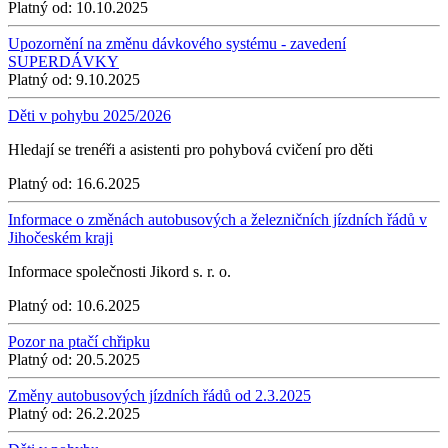
Platný od:
10.10.2025
Upozornění na změnu dávkového systému - zavedení
SUPERDÁVKY
Platný od:
9.10.2025
Děti v pohybu 2025/2026
Hledají se trenéři a asistenti pro pohybová cvičení pro děti
Platný od:
16.6.2025
Informace o změnách autobusových a železničních jízdních řádů v
Jihočeském kraji
Informace společnosti Jikord s. r. o.
Platný od:
10.6.2025
Pozor na ptačí chřipku
Platný od:
20.5.2025
Změny autobusových jízdních řádů od 2.3.2025
Platný od:
26.2.2025