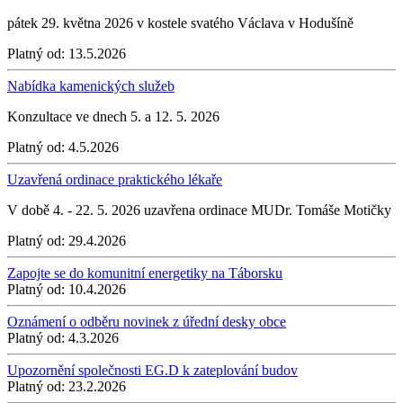
pátek 29. května 2026 v kostele svatého Václava v Hodušíně
Platný od:
13.5.2026
Nabídka kamenických služeb
Konzultace ve dnech 5. a 12. 5. 2026
Platný od:
4.5.2026
Uzavřená ordinace praktického lékaře
V době 4. - 22. 5. 2026 uzavřena ordinace MUDr. Tomáše Motičky
Platný od:
29.4.2026
Zapojte se do komunitní energetiky na Táborsku
Platný od:
10.4.2026
Oznámení o odběru novinek z úřední desky obce
Platný od:
4.3.2026
Upozornění společnosti EG.D k zateplování budov
Platný od:
23.2.2026