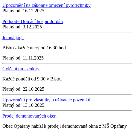
Upozornění na zákonné omezení pyrotechniky
Platný od:
16.12.2025
Podpořte Domácí hospic Jordán
Platný od:
3.12.2025
Jemná jóga
Bistro - každé úterý od 16,30 hod
Platný od:
11.11.2025
Cvičení pro seniory
Každé pondělí od 9,30 v Bistru
Platný od:
22.10.2025
Upozornění pro vlastníky a uživatele pozemků
Platný od:
13.10.2025
Prodej demontovaných oken
Obec Opařany nabízí k prodeji demontovaná okna z MŠ Opařany