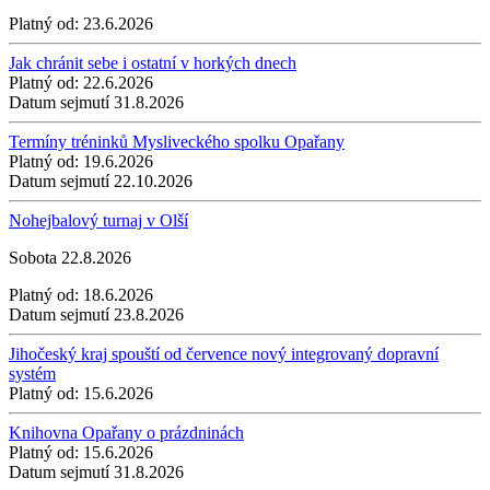
Platný od:
23.6.2026
Jak chránit sebe i ostatní v horkých dnech
Platný od:
22.6.2026
Datum sejmutí
31.8.2026
Termíny tréninků Mysliveckého spolku Opařany
Platný od:
19.6.2026
Datum sejmutí
22.10.2026
Nohejbalový turnaj v Olší
Sobota 22.8.2026
Platný od:
18.6.2026
Datum sejmutí
23.8.2026
Jihočeský kraj spouští od července nový integrovaný dopravní
systém
Platný od:
15.6.2026
Knihovna Opařany o prázdninách
Platný od:
15.6.2026
Datum sejmutí
31.8.2026