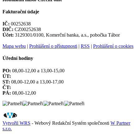
Fakturační údaje
IČ:
00252638
DIČ:
CZ00252638
Účet:
3129301/0100, Komerční banka, a.s., pobočka Tábor
Mapa webu
|
Prohlášení o přístupnosti
|
RSS
|
Prohlášení o cookies
Úřední hodiny
PO:
08,00-12,00 a 13,00-15,00
ÚT:
ST:
08,00-12,00 a 13,00-17,00
ČT:
PÁ:
08,00-12,00
Vytvořil WRS
- Webový Redakční Systém společnosti
W Partner
s.r.o.