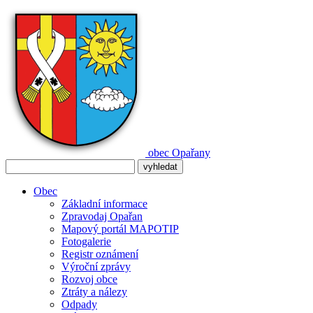
obec
Opařany
Obec
Základní informace
Zpravodaj Opařan
Mapový portál MAPOTIP
Fotogalerie
Registr oznámení
Výroční zprávy
Rozvoj obce
Ztráty a nálezy
Odpady