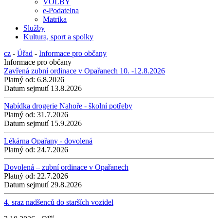
VOLBY
e-Podatelna
Matrika
Služby
Kultura, sport a spolky
cz
-
Úřad
-
Informace pro občany
Informace pro občany
Zavřená zubní ordinace v Opařanech 10. -12.8.2026
Platný od:
6.8.2026
Datum sejmutí
13.8.2026
Nabídka drogerie Nahoře - školní potřeby
Platný od:
31.7.2026
Datum sejmutí
15.9.2026
Lékárna Opařany - dovolená
Platný od:
24.7.2026
Dovolená – zubní ordinace v Opařanech
Platný od:
22.7.2026
Datum sejmutí
29.8.2026
4. sraz nadšenců do starších vozidel