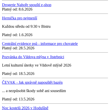
Drogerie Nahoře spouští e-shop
Platný od:
8.6.2026
Hernička pro nejmenší
Každou středu od 9:30 v Bistru
Platný od:
1.6.2026
Centrální evidence psů - informace pro chovatele
Platný od:
28.5.2026
Pozvánka do Vildova mlýna v Jistebnici
Letní kulturní úterky ve Vildově mlýně 2026
Platný od:
18.5.2026
ČEVAK - Jak správně napouštět bazén
... a nezpůsobit škody sobě ani sousedům
Platný od:
13.5.2026
Noc kostelů 2026 v Hodušíně