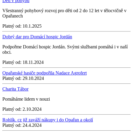
Děti v pohybu
Všestranný pohybový rozvoj pro děti od 2 do 12 let v tělocvičně v
Opařanech
Platný od:
10.1.2025
Dobrý dar pro Domácí hospic Jordán
Podpořme Domácí hospic Jordán. Svými službami pomáhá i v naší
obci.
Platný od:
18.11.2024
Opařanské hasiče podpořila Nadace Agrofert
Platný od:
29.10.2024
Charita Tábor
Pomáháme lidem v nouzi
Platný od:
2.10.2024
Rohlík. cz již zaváží nákupy i do Opařan a okolí
Platný od:
24.4.2024