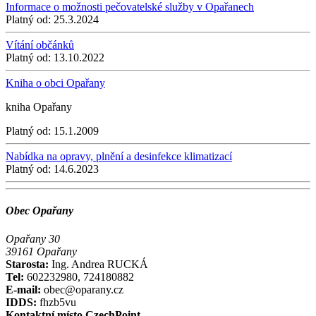
Informace o možnosti pečovatelské služby v Opařanech
Platný od:
25.3.2024
Vítání občánků
Platný od:
13.10.2022
Kniha o obci Opařany
kniha Opařany
Platný od:
15.1.2009
Nabídka na opravy, plnění a desinfekce klimatizací
Platný od:
14.6.2023
Obec Opařany
Opařany 30
39161 Opařany
Starosta:
Ing. Andrea RUCKÁ
Tel:
602232980, 724180882
E-mail:
obec@oparany.cz
IDDS:
fhzb5vu
Kontaktní místo CzechPoint