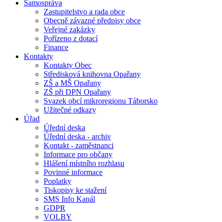
Samospráva
Zastupitelstvo a rada obce
Obecně závazné předpisy obce
Veřejné zakázky
Pořízeno z dotací
Finance
Kontakty
Kontakty Obec
Středisková knihovna Opařany
ZŠ a MŠ Opařany
ZŠ při DPN Opařany
Svazek obcí mikroregionu Táborsko
Užitečné odkazy
Úřad
Úřední deska
Úřední deska - archiv
Kontakt - zaměstnanci
Informace pro občany
Hlášení místního rozhlasu
Povinné informace
Poplatky
Tiskopisy ke stažení
SMS Info Kanál
GDPR
VOLBY