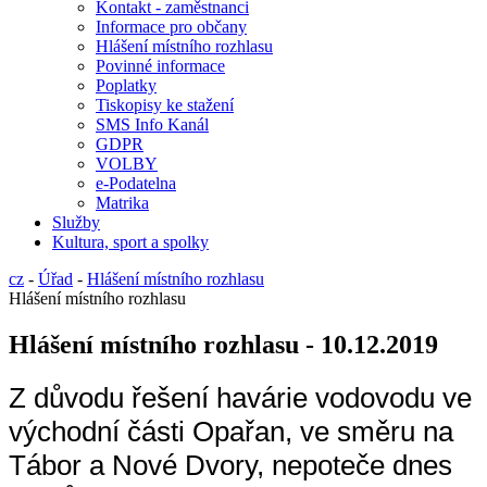
Kontakt - zaměstnanci
Informace pro občany
Hlášení místního rozhlasu
Povinné informace
Poplatky
Tiskopisy ke stažení
SMS Info Kanál
GDPR
VOLBY
e-Podatelna
Matrika
Služby
Kultura, sport a spolky
cz
-
Úřad
-
Hlášení místního rozhlasu
Hlášení místního rozhlasu
Hlášení místního rozhlasu - 10.12.2019
Z důvodu řešení havárie vodovodu ve
východní části Opařan, ve směru na
Tábor a Nové Dvory, nepoteče dnes