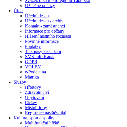
Svazek obcí mikroregionu Táborsko
Užitečné odkazy
Úřad
Úřední deska
Úřední deska - archiv
Kontakt - zaměstnanci
Informace pro občany
Hlášení místního rozhlasu
Povinné informace
Poplatky
Tiskopisy ke stažení
SMS Info Kanál
GDPR
VOLBY
e-Podatelna
Matrika
Služby
Hřbitovy
Zdravotnictví
Ubytování
Církev
Místní firmy
Registrace návštěvníků
Kultura, sport a spolky
Multifunkční hřiště