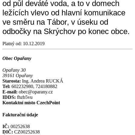
od půl deváté voda, a to v domech
ležících vlevo od hlavní komunikace
ve směru na Tábor, v úseku od
odbočky na Skrýchov po konec obce.
Platný od:
10.12.2019
Obec Opařany
Opařany 30
39161 Opařany
Starosta:
Ing. Andrea RUCKÁ
Tel:
602232980, 724180882
E-mail:
obec@oparany.cz
IDDS:
fhzb5vu
Kontaktní místo CzechPoint
Fakturační údaje
IČ:
00252638
DIČ:
CZ00252638