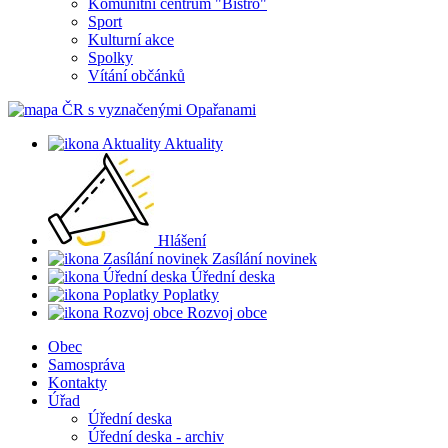
Komunitní centrum "Bistro"
Sport
Kulturní akce
Spolky
Vítání občánků
Aktuality
Hlášení
Zasílání novinek
Úřední deska
Poplatky
Rozvoj obce
Obec
Samospráva
Kontakty
Úřad
Úřední deska
Úřední deska - archiv