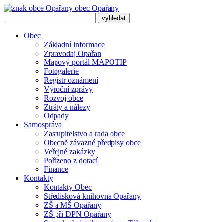
obec
Opařany
Obec
Základní informace
Zpravodaj Opařan
Mapový portál MAPOTIP
Fotogalerie
Registr oznámení
Výroční zprávy
Rozvoj obce
Ztráty a nálezy
Odpady
Samospráva
Zastupitelstvo a rada obce
Obecně závazné předpisy obce
Veřejné zakázky
Pořízeno z dotací
Finance
Kontakty
Kontakty Obec
Středisková knihovna Opařany
ZŠ a MŠ Opařany
ZŠ při DPN Opařany