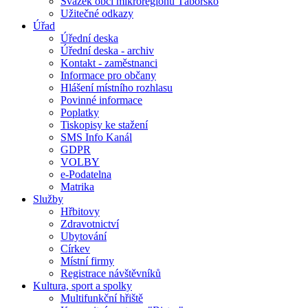
Svazek obcí mikroregionu Táborsko
Užitečné odkazy
Úřad
Úřední deska
Úřední deska - archiv
Kontakt - zaměstnanci
Informace pro občany
Hlášení místního rozhlasu
Povinné informace
Poplatky
Tiskopisy ke stažení
SMS Info Kanál
GDPR
VOLBY
e-Podatelna
Matrika
Služby
Hřbitovy
Zdravotnictví
Ubytování
Církev
Místní firmy
Registrace návštěvníků
Kultura, sport a spolky
Multifunkční hřiště