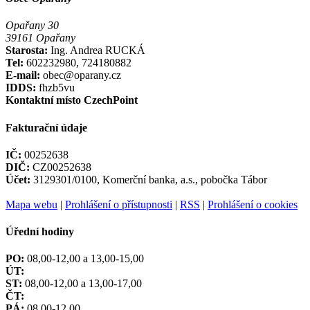
Opařany 30
39161 Opařany
Starosta:
Ing. Andrea RUCKÁ
Tel:
602232980, 724180882
E-mail:
obec@oparany.cz
IDDS:
fhzb5vu
Kontaktní místo CzechPoint
Fakturační údaje
IČ:
00252638
DIČ:
CZ00252638
Účet:
3129301/0100, Komerční banka, a.s., pobočka Tábor
Mapa webu
|
Prohlášení o přístupnosti
|
RSS
|
Prohlášení o cookies
Úřední hodiny
PO:
08,00-12,00 a 13,00-15,00
ÚT:
ST:
08,00-12,00 a 13,00-17,00
ČT:
PÁ:
08,00-12,00