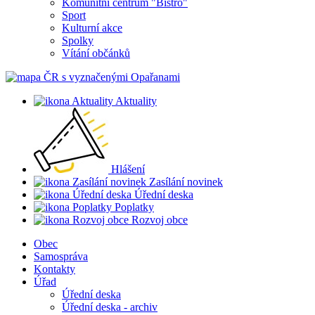
Komunitní centrum "Bistro"
Sport
Kulturní akce
Spolky
Vítání občánků
Aktuality
Hlášení
Zasílání novinek
Úřední deska
Poplatky
Rozvoj obce
Obec
Samospráva
Kontakty
Úřad
Úřední deska
Úřední deska - archiv