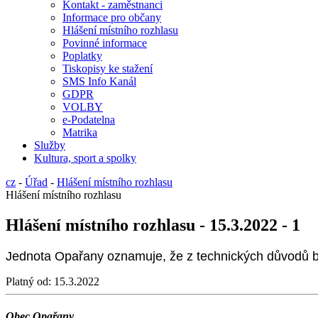
Kontakt - zaměstnanci
Informace pro občany
Hlášení místního rozhlasu
Povinné informace
Poplatky
Tiskopisy ke stažení
SMS Info Kanál
GDPR
VOLBY
e-Podatelna
Matrika
Služby
Kultura, sport a spolky
cz
-
Úřad
-
Hlášení místního rozhlasu
Hlášení místního rozhlasu
Hlášení místního rozhlasu - 15.3.2022 - 1
Jednota Opařany oznamuje, že z technických důvodů b
Platný od:
15.3.2022
Obec Opařany