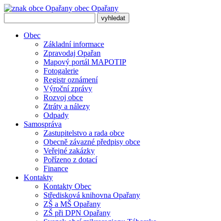
obec
Opařany
Obec
Základní informace
Zpravodaj Opařan
Mapový portál MAPOTIP
Fotogalerie
Registr oznámení
Výroční zprávy
Rozvoj obce
Ztráty a nálezy
Odpady
Samospráva
Zastupitelstvo a rada obce
Obecně závazné předpisy obce
Veřejné zakázky
Pořízeno z dotací
Finance
Kontakty
Kontakty Obec
Středisková knihovna Opařany
ZŠ a MŠ Opařany
ZŠ při DPN Opařany