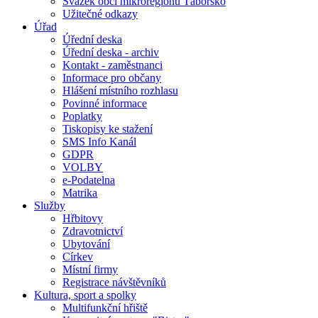
Svazek obcí mikroregionu Táborsko
Užitečné odkazy
Úřad
Úřední deska
Úřední deska - archiv
Kontakt - zaměstnanci
Informace pro občany
Hlášení místního rozhlasu
Povinné informace
Poplatky
Tiskopisy ke stažení
SMS Info Kanál
GDPR
VOLBY
e-Podatelna
Matrika
Služby
Hřbitovy
Zdravotnictví
Ubytování
Církev
Místní firmy
Registrace návštěvníků
Kultura, sport a spolky
Multifunkční hřiště