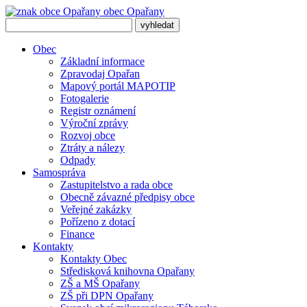
obec
Opařany
Obec
Základní informace
Zpravodaj Opařan
Mapový portál MAPOTIP
Fotogalerie
Registr oznámení
Výroční zprávy
Rozvoj obce
Ztráty a nálezy
Odpady
Samospráva
Zastupitelstvo a rada obce
Obecně závazné předpisy obce
Veřejné zakázky
Pořízeno z dotací
Finance
Kontakty
Kontakty Obec
Středisková knihovna Opařany
ZŠ a MŠ Opařany
ZŠ při DPN Opařany