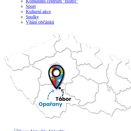
Komunitní centrum "Bistro"
Sport
Kulturní akce
Spolky
Vítání občánků