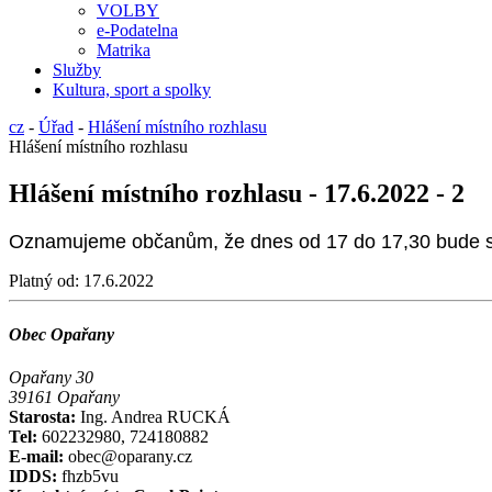
VOLBY
e-Podatelna
Matrika
Služby
Kultura, sport a spolky
cz
-
Úřad
-
Hlášení místního rozhlasu
Hlášení místního rozhlasu
Hlášení místního rozhlasu - 17.6.2022 - 2
Oznamujeme občanům, že dnes od 17 do 17,30 bude sl
Platný od:
17.6.2022
Obec Opařany
Opařany 30
39161 Opařany
Starosta:
Ing. Andrea RUCKÁ
Tel:
602232980, 724180882
E-mail:
obec@oparany.cz
IDDS:
fhzb5vu