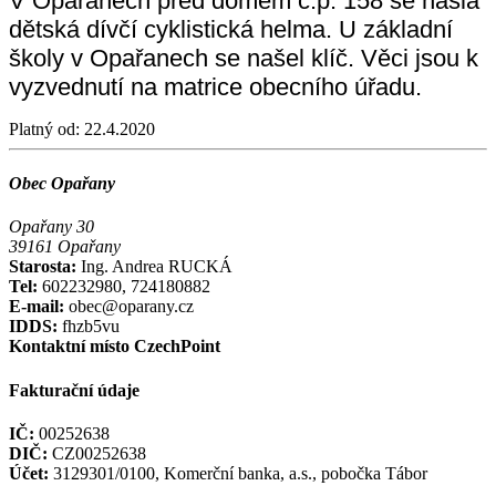
V Opařanech před domem č.p. 158 se našla
dětská dívčí cyklistická helma. U základní
školy v Opařanech se našel klíč. Věci jsou k
vyzvednutí na matrice obecního úřadu.
Platný od:
22.4.2020
Obec Opařany
Opařany 30
39161 Opařany
Starosta:
Ing. Andrea RUCKÁ
Tel:
602232980, 724180882
E-mail:
obec@oparany.cz
IDDS:
fhzb5vu
Kontaktní místo CzechPoint
Fakturační údaje
IČ:
00252638
DIČ:
CZ00252638
Účet:
3129301/0100, Komerční banka, a.s., pobočka Tábor