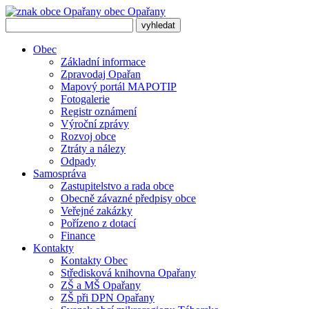
obec
Opařany
Obec
Základní informace
Zpravodaj Opařan
Mapový portál MAPOTIP
Fotogalerie
Registr oznámení
Výroční zprávy
Rozvoj obce
Ztráty a nálezy
Odpady
Samospráva
Zastupitelstvo a rada obce
Obecně závazné předpisy obce
Veřejné zakázky
Pořízeno z dotací
Finance
Kontakty
Kontakty Obec
Středisková knihovna Opařany
ZŠ a MŠ Opařany
ZŠ při DPN Opařany