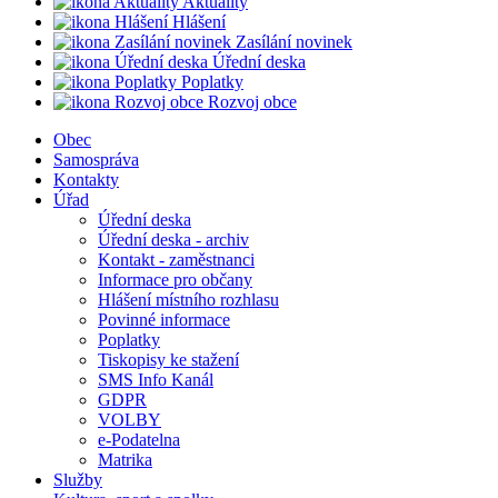
Aktuality
Hlášení
Zasílání novinek
Úřední deska
Poplatky
Rozvoj obce
Obec
Samospráva
Kontakty
Úřad
Úřední deska
Úřední deska - archiv
Kontakt - zaměstnanci
Informace pro občany
Hlášení místního rozhlasu
Povinné informace
Poplatky
Tiskopisy ke stažení
SMS Info Kanál
GDPR
VOLBY
e-Podatelna
Matrika
Služby