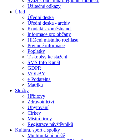
Svazek obcí mikroregionu Táborsko
Užitečné odkazy
Úřad
Úřední deska
Úřední deska - archiv
Kontakt - zaměstnanci
Informace pro občany
Hlášení místního rozhlasu
Povinné informace
Poplatky
Tiskopisy ke stažení
SMS Info Kanál
GDPR
VOLBY
e-Podatelna
Matrika
Služby
Hřbitovy
Zdravotnictví
Ubytování
Církev
Místní firmy
Registrace návštěvníků
Kultura, sport a spolky
Multifunkční hřiště