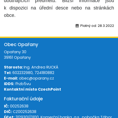
doutnajících předmětů. Bližší informace jsou
k dispozici na úřední desce nebo na stránkách
obce.
Platný od:
28.3.2022
Obec Opařany
Opařany 30
39161 Opařany
Starosta:
Ing. Andrea RUCKÁ
Tel:
602232980, 724180882
E-mail:
obec@oparany.cz
IDDS:
fhzb5vu
Kontaktní místo CzechPoint
Fakturační údaje
IČ:
00252638
DIČ:
CZ00252638
Účet:
3129301/0100, Komerční banka, a.s., pobočka Tábor