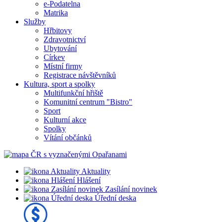
e-Podatelna
Matrika
Služby
Hřbitovy
Zdravotnictví
Ubytování
Církev
Místní firmy
Registrace návštěvníků
Kultura, sport a spolky
Multifunkční hřiště
Komunitní centrum "Bistro"
Sport
Kulturní akce
Spolky
Vítání občánků
Aktuality
Hlášení
Zasílání novinek
Úřední deska