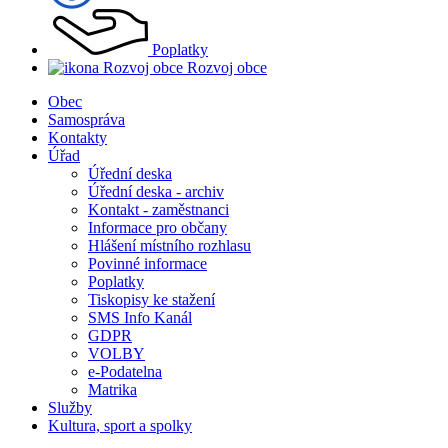
Poplatky
Rozvoj obce
Obec
Samospráva
Kontakty
Úřad
Úřední deska
Úřední deska - archiv
Kontakt - zaměstnanci
Informace pro občany
Hlášení místního rozhlasu
Povinné informace
Poplatky
Tiskopisy ke stažení
SMS Info Kanál
GDPR
VOLBY
e-Podatelna
Matrika
Služby
Kultura, sport a spolky