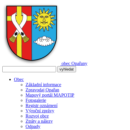
obec
Opařany
Obec
Základní informace
Zpravodaj Opařan
Mapový portál MAPOTIP
Fotogalerie
Registr oznámení
Výroční zprávy
Rozvoj obce
Ztráty a nálezy
Odpady