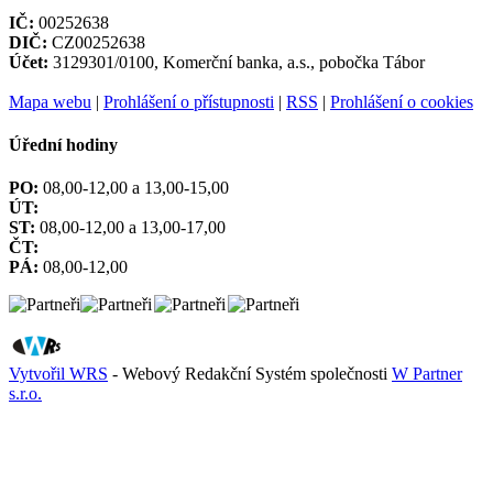
IČ:
00252638
DIČ:
CZ00252638
Účet:
3129301/0100, Komerční banka, a.s., pobočka Tábor
Mapa webu
|
Prohlášení o přístupnosti
|
RSS
|
Prohlášení o cookies
Úřední hodiny
PO:
08,00-12,00 a 13,00-15,00
ÚT:
ST:
08,00-12,00 a 13,00-17,00
ČT:
PÁ:
08,00-12,00
Vytvořil WRS
- Webový Redakční Systém společnosti
W Partner
s.r.o.