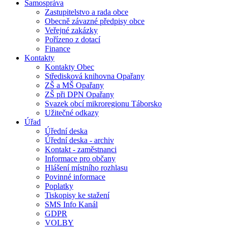
Samospráva
Zastupitelstvo a rada obce
Obecně závazné předpisy obce
Veřejné zakázky
Pořízeno z dotací
Finance
Kontakty
Kontakty Obec
Středisková knihovna Opařany
ZŠ a MŠ Opařany
ZŠ při DPN Opařany
Svazek obcí mikroregionu Táborsko
Užitečné odkazy
Úřad
Úřední deska
Úřední deska - archiv
Kontakt - zaměstnanci
Informace pro občany
Hlášení místního rozhlasu
Povinné informace
Poplatky
Tiskopisy ke stažení
SMS Info Kanál
GDPR
VOLBY