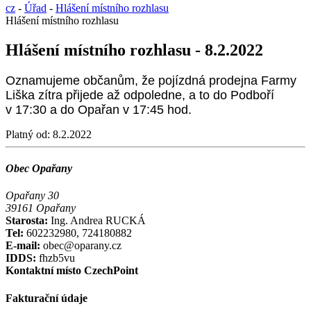
cz
-
Úřad
-
Hlášení místního rozhlasu
Hlášení místního rozhlasu
Hlášení místního rozhlasu - 8.2.2022
Oznamujeme občanům, že pojízdná prodejna Farmy
Liška zítra přijede až odpoledne, a to do Podboří
v 17:30 a do Opařan v 17:45 hod.
Platný od:
8.2.2022
Obec Opařany
Opařany 30
39161 Opařany
Starosta:
Ing. Andrea RUCKÁ
Tel:
602232980, 724180882
E-mail:
obec@oparany.cz
IDDS:
fhzb5vu
Kontaktní místo CzechPoint
Fakturační údaje