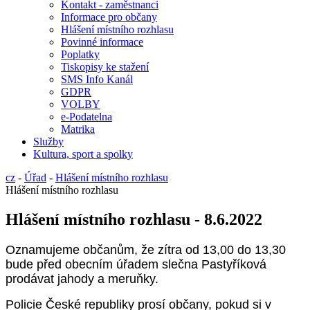
Kontakt - zaměstnanci
Informace pro občany
Hlášení místního rozhlasu
Povinné informace
Poplatky
Tiskopisy ke stažení
SMS Info Kanál
GDPR
VOLBY
e-Podatelna
Matrika
Služby
Kultura, sport a spolky
cz
-
Úřad
-
Hlášení místního rozhlasu
Hlášení místního rozhlasu
Hlášení místního rozhlasu - 8.6.2022
Oznamujeme občanům, že zítra od 13,00 do 13,30
bude před obecním úřadem slečna Pastyříková
prodávat jahody a meruňky.
Policie České republiky prosí občany, pokud si v