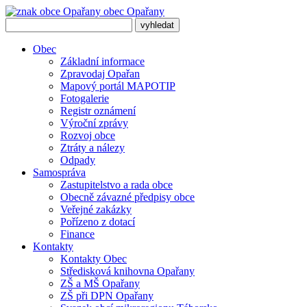
obec
Opařany
Obec
Základní informace
Zpravodaj Opařan
Mapový portál MAPOTIP
Fotogalerie
Registr oznámení
Výroční zprávy
Rozvoj obce
Ztráty a nálezy
Odpady
Samospráva
Zastupitelstvo a rada obce
Obecně závazné předpisy obce
Veřejné zakázky
Pořízeno z dotací
Finance
Kontakty
Kontakty Obec
Středisková knihovna Opařany
ZŠ a MŠ Opařany
ZŠ při DPN Opařany