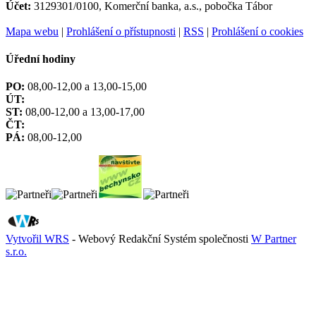
Účet:
3129301/0100, Komerční banka, a.s., pobočka Tábor
Mapa webu
|
Prohlášení o přístupnosti
|
RSS
|
Prohlášení o cookies
Úřední hodiny
PO:
08,00-12,00 a 13,00-15,00
ÚT:
ST:
08,00-12,00 a 13,00-17,00
ČT:
PÁ:
08,00-12,00
Vytvořil WRS
- Webový Redakční Systém společnosti
W Partner
s.r.o.