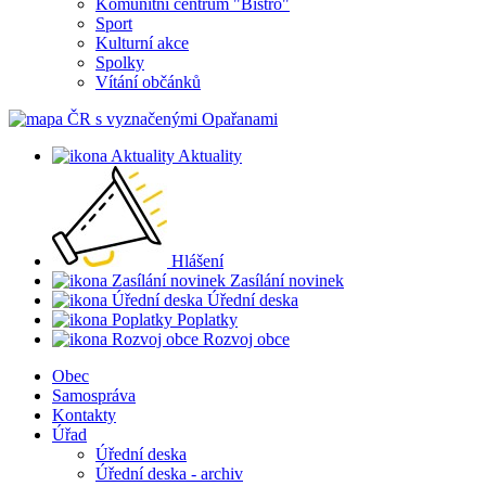
Komunitní centrum "Bistro"
Sport
Kulturní akce
Spolky
Vítání občánků
Aktuality
Hlášení
Zasílání novinek
Úřední deska
Poplatky
Rozvoj obce
Obec
Samospráva
Kontakty
Úřad
Úřední deska
Úřední deska - archiv