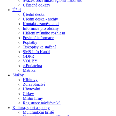
Svazek obcí mikroregionu Táborsko
Užitečné odkazy
Úřad
Úřední deska
Úřední deska - archiv
Kontakt - zaměstnanci
Informace pro občany
Hlášení místního rozhlasu
Povinné informace
Poplatky
Tiskopisy ke stažení
SMS Info Kanál
GDPR
VOLBY
e-Podatelna
Matrika
Služby
Hřbitovy
Zdravotnictví
Ubytování
Církev
Místní firmy
Registrace návštěvníků
Kultura, sport a spolky
Multifunkční hřiště