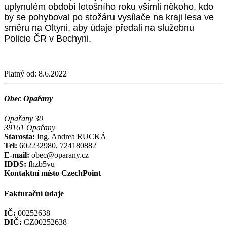
uplynulém období letošního roku všimli někoho, kdo
by se pohyboval po stožáru vysílače na kraji lesa ve
směru na Oltyni, aby údaje předali na služebnu
Policie ČR v Bechyni.
Platný od:
8.6.2022
Obec Opařany
Opařany 30
39161 Opařany
Starosta:
Ing. Andrea RUCKÁ
Tel:
602232980, 724180882
E-mail:
obec@oparany.cz
IDDS:
fhzb5vu
Kontaktní místo CzechPoint
Fakturační údaje
IČ:
00252638
DIČ:
CZ00252638