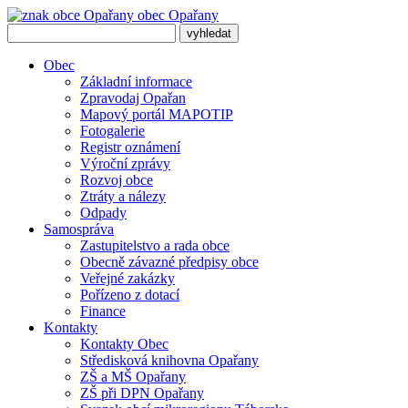
obec
Opařany
Obec
Základní informace
Zpravodaj Opařan
Mapový portál MAPOTIP
Fotogalerie
Registr oznámení
Výroční zprávy
Rozvoj obce
Ztráty a nálezy
Odpady
Samospráva
Zastupitelstvo a rada obce
Obecně závazné předpisy obce
Veřejné zakázky
Pořízeno z dotací
Finance
Kontakty
Kontakty Obec
Středisková knihovna Opařany
ZŠ a MŠ Opařany
ZŠ při DPN Opařany