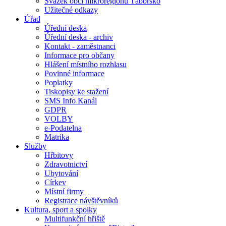
Svazek obcí mikroregionu Táborsko
Užitečné odkazy
Úřad
Úřední deska
Úřední deska - archiv
Kontakt - zaměstnanci
Informace pro občany
Hlášení místního rozhlasu
Povinné informace
Poplatky
Tiskopisy ke stažení
SMS Info Kanál
GDPR
VOLBY
e-Podatelna
Matrika
Služby
Hřbitovy
Zdravotnictví
Ubytování
Církev
Místní firmy
Registrace návštěvníků
Kultura, sport a spolky
Multifunkční hřiště