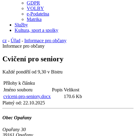
GDPR
VOLBY
e-Podatelna
Matrika
Služby
Kultura, sport a spolky
cz
-
Úřad
-
Informace pro občany
Informace pro občany
Cvičení pro seniory
Každé pondělí od 9,30 v Bistru
Přílohy k článku
Jméno souboru
Popis
Velikost
cviceni-pro-seniory.docx
170.6 Kb
Platný od:
22.10.2025
Obec Opařany
Opařany 30
39161 Opařany