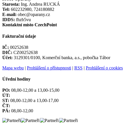
Starosta:
Ing. Andrea RUCKÁ
Tel:
602232980, 724180882
E-mail:
obec@oparany.cz
IDDS:
fhzb5vu
Kontaktní místo CzechPoint
Fakturační údaje
IČ:
00252638
DIČ:
CZ00252638
Účet:
3129301/0100, Komerční banka, a.s., pobočka Tábor
Mapa webu
|
Prohlášení o přístupnosti
|
RSS
|
Prohlášení o cookies
Úřední hodiny
PO:
08,00-12,00 a 13,00-15,00
ÚT:
ST:
08,00-12,00 a 13,00-17,00
ČT:
PÁ:
08,00-12,00