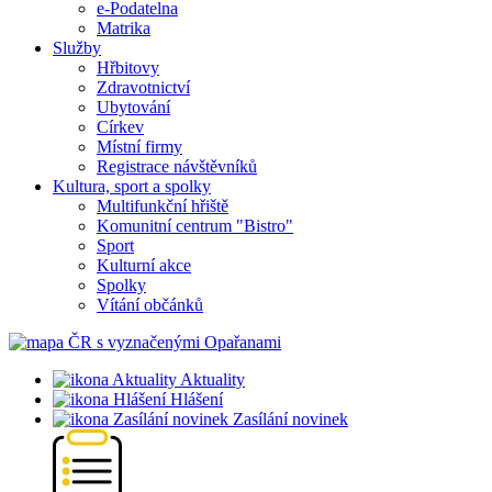
e-Podatelna
Matrika
Služby
Hřbitovy
Zdravotnictví
Ubytování
Církev
Místní firmy
Registrace návštěvníků
Kultura, sport a spolky
Multifunkční hřiště
Komunitní centrum "Bistro"
Sport
Kulturní akce
Spolky
Vítání občánků
Aktuality
Hlášení
Zasílání novinek