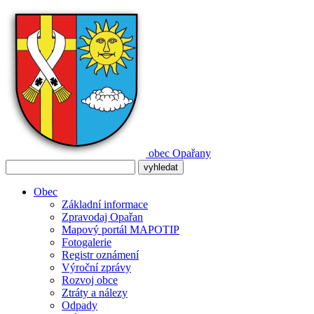
obec
Opařany
Obec
Základní informace
Zpravodaj Opařan
Mapový portál MAPOTIP
Fotogalerie
Registr oznámení
Výroční zprávy
Rozvoj obce
Ztráty a nálezy
Odpady