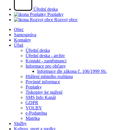
Úřední deska
Poplatky
Rozvoj obce
Obec
Samospráva
Kontakty
Úřad
Úřední deska
Úřední deska - archiv
Kontakt - zaměstnanci
Informace pro občany
Informace dle zákona č. 106/1999 Sb.
Hlášení místního rozhlasu
Povinné informace
Poplatky
Tiskopisy ke stažení
SMS Info Kanál
GDPR
VOLBY
e-Podatelna
Matrika
Služby
Kultura, sport a spolky