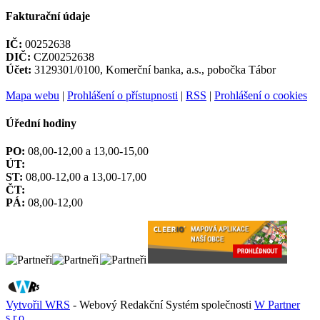
Fakturační údaje
IČ:
00252638
DIČ:
CZ00252638
Účet:
3129301/0100, Komerční banka, a.s., pobočka Tábor
Mapa webu
|
Prohlášení o přístupnosti
|
RSS
|
Prohlášení o cookies
Úřední hodiny
PO:
08,00-12,00 a 13,00-15,00
ÚT:
ST:
08,00-12,00 a 13,00-17,00
ČT:
PÁ:
08,00-12,00
Vytvořil WRS
- Webový Redakční Systém společnosti
W Partner
s.r.o.