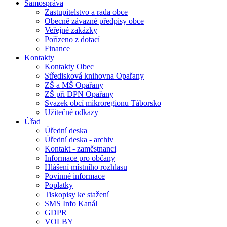
Samospráva
Zastupitelstvo a rada obce
Obecně závazné předpisy obce
Veřejné zakázky
Pořízeno z dotací
Finance
Kontakty
Kontakty Obec
Středisková knihovna Opařany
ZŠ a MŠ Opařany
ZŠ při DPN Opařany
Svazek obcí mikroregionu Táborsko
Užitečné odkazy
Úřad
Úřední deska
Úřední deska - archiv
Kontakt - zaměstnanci
Informace pro občany
Hlášení místního rozhlasu
Povinné informace
Poplatky
Tiskopisy ke stažení
SMS Info Kanál
GDPR
VOLBY