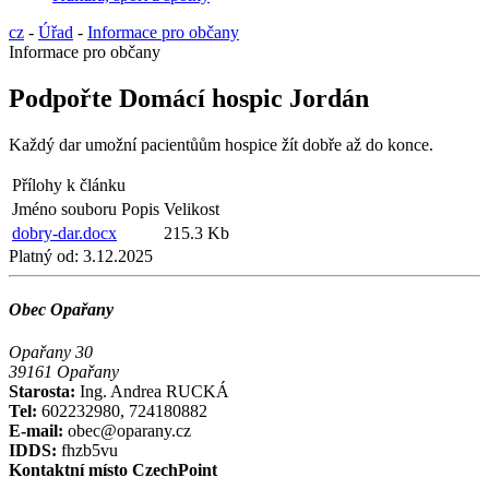
cz
-
Úřad
-
Informace pro občany
Informace pro občany
Podpořte Domácí hospic Jordán
Každý dar umožní pacientůům hospice žít dobře až do konce.
Přílohy k článku
Jméno souboru
Popis
Velikost
dobry-dar.docx
215.3 Kb
Platný od:
3.12.2025
Obec Opařany
Opařany 30
39161 Opařany
Starosta:
Ing. Andrea RUCKÁ
Tel:
602232980, 724180882
E-mail:
obec@oparany.cz
IDDS:
fhzb5vu
Kontaktní místo CzechPoint