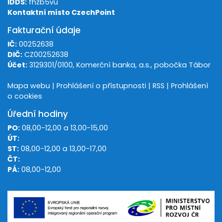
IDDS:
fhzb5vu
Kontaktní místo CzechPoint
Fakturační údaje
IČ:
00252638
DIČ:
CZ00252638
Účet:
3129301/0100, Komerční banka, a.s., pobočka Tábor
Mapa webu
|
Prohlášení o přístupnosti
|
RSS
|
Prohlášení
o cookies
Úřední hodiny
PO:
08,00-12,00 a 13,00-15,00
ÚT:
ST:
08,00-12,00 a 13,00-17,00
ČT:
PÁ:
08,00-12,00