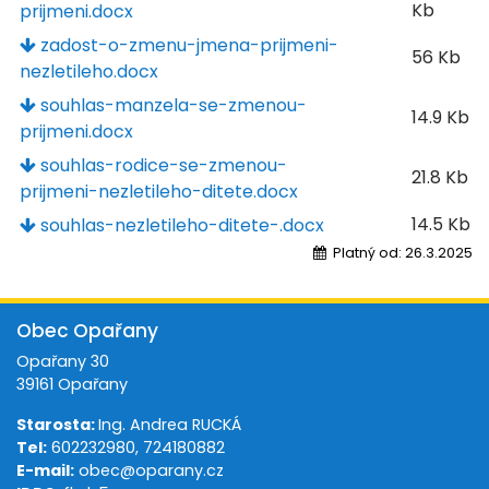
Kb
prijmeni.docx
zadost-o-zmenu-jmena-prijmeni-
56 Kb
nezletileho.docx
souhlas-manzela-se-zmenou-
14.9 Kb
prijmeni.docx
souhlas-rodice-se-zmenou-
21.8 Kb
prijmeni-nezletileho-ditete.docx
14.5 Kb
souhlas-nezletileho-ditete-.docx
Platný od:
26.3.2025
Obec Opařany
Opařany 30
39161 Opařany
Starosta:
Ing. Andrea RUCKÁ
Tel:
602232980, 724180882
E-mail:
obec@oparany.cz