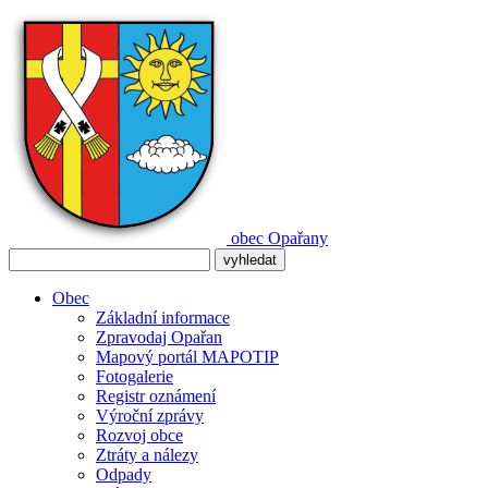
obec
Opařany
Obec
Základní informace
Zpravodaj Opařan
Mapový portál MAPOTIP
Fotogalerie
Registr oznámení
Výroční zprávy
Rozvoj obce
Ztráty a nálezy
Odpady