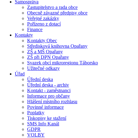
Samospráva
Zastupitelstvo a rada obce
Obecně závazné předpisy obce
Veřejné zakázky
Pořízeno z dotací
Finance
Kontakty
Kontakty Obec
Středisková knihovna Opařany
ZŠ a MŠ Opařany
ZŠ při DPN Opařany
Svazek obcí mikroregionu Táborsko
Užitečné odkazy
Úřad
Úřední deska
Úřední deska - archiv
Kontakt - zaměstnanci
Informace pro občany
Hlášení místního rozhlasu
Povinné informace
Poplatky
Tiskopisy ke stažení
SMS Info Kanál
GDPR
VOLBY