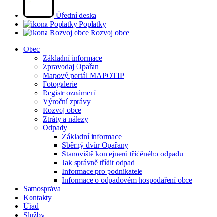
Úřední deska
Poplatky
Rozvoj obce
Obec
Základní informace
Zpravodaj Opařan
Mapový portál MAPOTIP
Fotogalerie
Registr oznámení
Výroční zprávy
Rozvoj obce
Ztráty a nálezy
Odpady
Základní informace
Sběrný dvůr Opařany
Stanoviště kontejnerů tříděného odpadu
Jak správně třídit odpad
Informace pro podnikatele
Informace o odpadovém hospodaření obce
Samospráva
Kontakty
Úřad
Služby