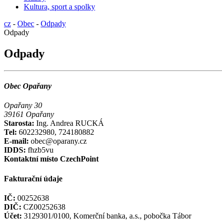
Kultura, sport a spolky
cz
-
Obec
-
Odpady
Odpady
Odpady
Obec Opařany
Opařany 30
39161 Opařany
Starosta:
Ing. Andrea RUCKÁ
Tel:
602232980, 724180882
E-mail:
obec@oparany.cz
IDDS:
fhzb5vu
Kontaktní místo CzechPoint
Fakturační údaje
IČ:
00252638
DIČ:
CZ00252638
Účet:
3129301/0100, Komerční banka, a.s., pobočka Tábor