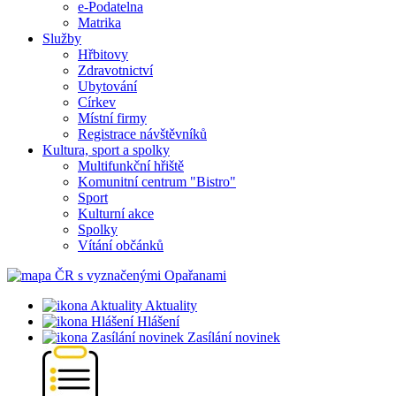
e-Podatelna
Matrika
Služby
Hřbitovy
Zdravotnictví
Ubytování
Církev
Místní firmy
Registrace návštěvníků
Kultura, sport a spolky
Multifunkční hřiště
Komunitní centrum "Bistro"
Sport
Kulturní akce
Spolky
Vítání občánků
Aktuality
Hlášení
Zasílání novinek