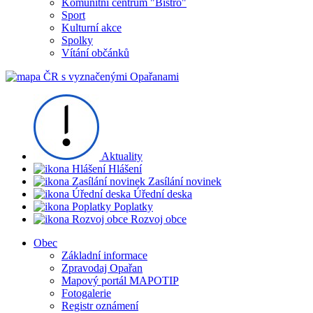
Komunitní centrum "Bistro"
Sport
Kulturní akce
Spolky
Vítání občánků
Aktuality
Hlášení
Zasílání novinek
Úřední deska
Poplatky
Rozvoj obce
Obec
Základní informace
Zpravodaj Opařan
Mapový portál MAPOTIP
Fotogalerie
Registr oznámení