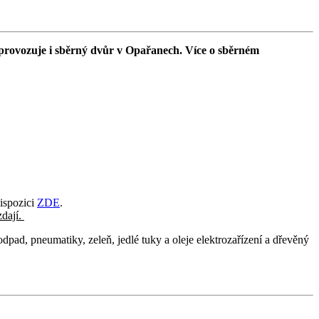
 provozuje i sběrný dvůr v Opařanech. Více o sběrném
dispozici
ZDE
.
zdají.
d, pneumatiky, zeleň, jedlé tuky a oleje elektrozařízení a dřevěný