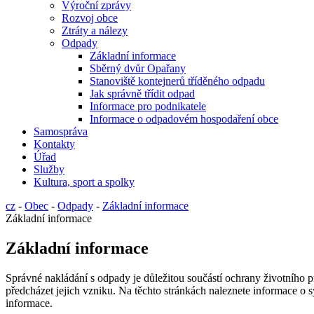
Výroční zprávy
Rozvoj obce
Ztráty a nálezy
Odpady
Základní informace
Sběrný dvůr Opařany
Stanoviště kontejnerů tříděného odpadu
Jak správně třídit odpad
Informace pro podnikatele
Informace o odpadovém hospodaření obce
Samospráva
Kontakty
Úřad
Služby
Kultura, sport a spolky
cz
-
Obec
-
Odpady
-
Základní informace
Základní informace
Základní informace
Správné nakládání s odpady je důležitou součástí ochrany životního pr
předcházet jejich vzniku. Na těchto stránkách naleznete informace o
informace.