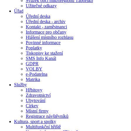
Svazek obcí mikroregionu Táborsko
Užitečné odkazy
Úřad
Úřední deska
Úřední deska - archiv
Kontakt - zaměstnanci
Informace pro občany
Hlášení místního rozhlasu
Povinné informace
Poplatky
Tiskopisy ke stažení
SMS Info Kanál
GDPR
VOLBY
e-Podatelna
Matrika
Služby
Hřbitovy
Zdravotnictví
Ubytování
Církev
Místní firmy
Registrace návštěvníků
Kultura, sport a spolky
Multifunkční hřiště