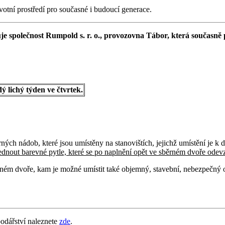
otní prostředí pro současné i budoucí generace.
e společnost Rumpold s. r. o., provozovna Tábor, která současně
 lichý týden ve čtvrtek.
ěrných nádob, které jsou umístěny na stanovištích, jejichž umístění je k 
dnout barevné pytle, které se po naplnění opět ve sběrném dvoře odev
m dvoře, kam je možné umístit také objemný, stavební, nebezpečný odpa
odářství naleznete
zde
.