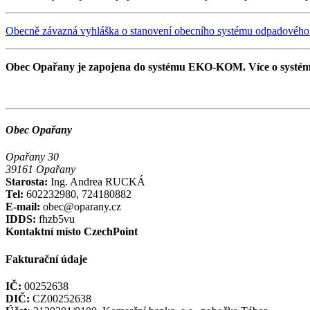
Obecně závazná vyhláška o stanovení obecního systému odpadového
Obec Opařany je zapojena do systému EKO-KOM. Více o systém
Obec Opařany
Opařany 30
39161 Opařany
Starosta:
Ing. Andrea RUCKÁ
Tel:
602232980, 724180882
E-mail:
obec@oparany.cz
IDDS:
fhzb5vu
Kontaktní místo CzechPoint
Fakturační údaje
IČ:
00252638
DIČ:
CZ00252638