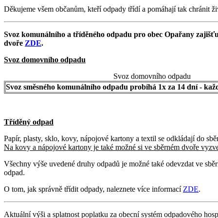
Děkujeme všem občanům, kteří odpady třídí a pomáhají tak chránit živ
Svoz komunálního a tříděného odpadu pro obec Opařany zajišťuj
dvoře
ZDE
.
Svoz domovního odpadu
Svoz domovního odpadu
Svoz směsného komunálního odpadu probíhá 1x za 14 dní - každý
Tříděný odpad
Papír, plasty, sklo, kovy, nápojové kartony a textil se odkládají do sb
Na kovy a nápojové kartony je také možné si ve sběrném dvoře vyzve
Všechny výše uvedené druhy odpadů je možné také odevzdat ve sběrné
odpad.
O tom, jak správně třídit odpady, naleznete více informací
ZDE
.
Aktuální výši a splatnost poplatku za obecní systém odpadového hosp