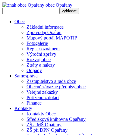
obec
Opařany
Obec
Základní informace
Zpravodaj Opařan
Mapový portál MAPOTIP
Fotogalerie
Registr oznámení
Výroční zprávy
Rozvoj obce
Ztráty a nálezy
Odpady
Samospráva
Zastupitelstvo a rada obce
Obecně závazné předpisy obce
Veřejné zakázky
Pořízeno z dotací
Finance
Kontakty
Kontakty Obec
Středisková knihovna Opařany
ZŠ a MŠ Opařany
ZŠ při DPN Opařany