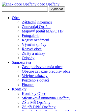
obec
Opařany
Obec
Základní informace
Zpravodaj Opařan
Mapový portál MAPOTIP
Fotogalerie
Registr oznámení
Výroční zprávy
Rozvoj obce
Ztráty a nálezy
Odpady
Samospráva
Zastupitelstvo a rada obce
Obecně závazné předpisy obce
Veřejné zakázky
Pořízeno z dotací
Finance
Kontakty
Kontakty Obec
Středisková knihovna Opařany
ZŠ a MŠ Opařany
ZŠ při DPN Opařany