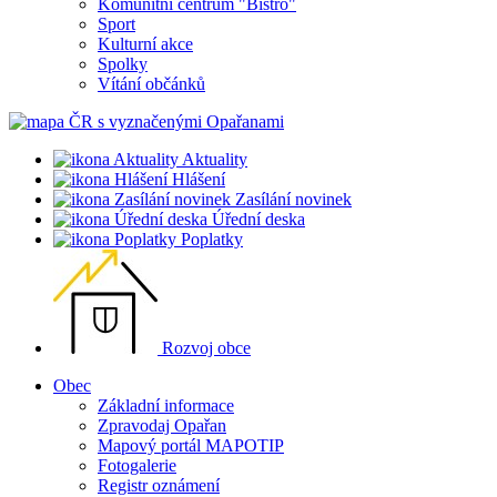
Komunitní centrum "Bistro"
Sport
Kulturní akce
Spolky
Vítání občánků
Aktuality
Hlášení
Zasílání novinek
Úřední deska
Poplatky
Rozvoj obce
Obec
Základní informace
Zpravodaj Opařan
Mapový portál MAPOTIP
Fotogalerie
Registr oznámení