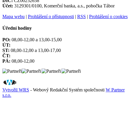
DIČ:
CZ00252638
Účet:
3129301/0100, Komerční banka, a.s., pobočka Tábor
Mapa webu
|
Prohlášení o přístupnosti
|
RSS
|
Prohlášení o cookies
Úřední hodiny
PO:
08,00-12,00 a 13,00-15,00
ÚT:
ST:
08,00-12,00 a 13,00-17,00
ČT:
PÁ:
08,00-12,00
Vytvořil WRS
- Webový Redakční Systém společnosti
W Partner
s.r.o.