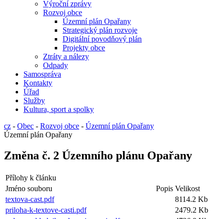
Výroční zprávy
Rozvoj obce
Územní plán Opařany
Strategický plán rozvoje
Digitální povodňový plán
Projekty obce
Ztráty a nálezy
Odpady
Samospráva
Kontakty
Úřad
Služby
Kultura, sport a spolky
cz
-
Obec
-
Rozvoj obce
-
Územní plán Opařany
Územní plán Opařany
Změna č. 2 Územního plánu Opařany
Přílohy k článku
Jméno souboru
Popis
Velikost
textova-cast.pdf
8114.2 Kb
priloha-k-textove-casti.pdf
2479.2 Kb