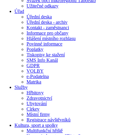
Svazek obcí mikroregionu Táborsko
Užitečné odkazy
Úřad
Úřední deska
Úřední deska - archiv
Kontakt - zaměstnanci
Informace pro občany
Hlášení místního rozhlasu
Povinné informace
Poplatky
Tiskopisy ke stažení
SMS Info Kanál
GDPR
VOLBY
e-Podatelna
Matrika
Služby
Hřbitovy
Zdravotnictví
Ubytování
Církev
Místní firmy
Registrace návštěvníků
Kultura, sport a spolky
Multifunkční hřiště