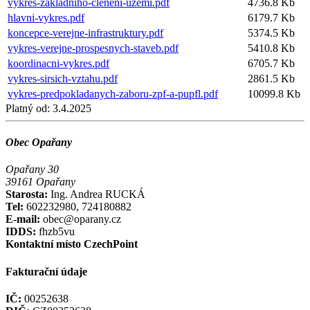
vykres-zakladniho-cleneni-uzemi.pdf
4736.8 Kb
hlavni-vykres.pdf
6179.7 Kb
koncepce-verejne-infrastruktury.pdf
5374.5 Kb
vykres-verejne-prospesnych-staveb.pdf
5410.8 Kb
koordinacni-vykres.pdf
6705.7 Kb
vykres-sirsich-vztahu.pdf
2861.5 Kb
vykres-predpokladanych-zaboru-zpf-a-pupfl.pdf
10099.8 Kb
Platný od:
3.4.2025
Obec Opařany
Opařany 30
39161 Opařany
Starosta:
Ing. Andrea RUCKÁ
Tel:
602232980, 724180882
E-mail:
obec@oparany.cz
IDDS:
fhzb5vu
Kontaktní místo CzechPoint
Fakturační údaje
IČ:
00252638