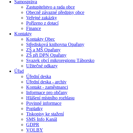
Samospráva
Zastupitelstvo a rada obce
Obecně závazné předpisy obce
Veřejné zakázky
Pořízeno z dotací
Finance
Kontakty
Kontakty Obec
Středisková knihovna Opařany
ZŠ a MŠ Opařany
ZŠ při DPN Opařany
Svazek obcí mikroregionu Táborsko
Užitečné odkazy
Úřad
Úřední deska
Úřední deska - archiv
Kontakt - zaměstnanci
Informace pro občany
Hlášení místního rozhlasu
Povinné informace
Poplatky
Tiskopisy ke stažení
SMS Info Kanál
GDPR
VOLBY