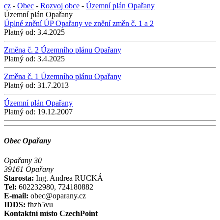
cz
-
Obec
-
Rozvoj obce
-
Územní plán Opařany
Územní plán Opařany
Úplné znění ÚP Opařany ve znění změn č. 1 a 2
Platný od:
3.4.2025
Změna č. 2 Územního plánu Opařany
Platný od:
3.4.2025
Změna č. 1 Územního plánu Opařany
Platný od:
31.7.2013
Územní plán Opařany
Platný od:
19.12.2007
Obec Opařany
Opařany 30
39161 Opařany
Starosta:
Ing. Andrea RUCKÁ
Tel:
602232980, 724180882
E-mail:
obec@oparany.cz
IDDS:
fhzb5vu
Kontaktní místo CzechPoint