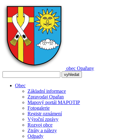
obec
Opařany
Obec
Základní informace
Zpravodaj Opařan
Mapový portál MAPOTIP
Fotogalerie
Registr oznámení
Výroční zprávy
Rozvoj obce
Ztráty a nálezy
Odpady