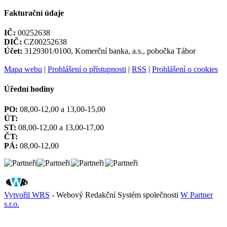
Fakturační údaje
IČ:
00252638
DIČ:
CZ00252638
Účet:
3129301/0100, Komerční banka, a.s., pobočka Tábor
Mapa webu
|
Prohlášení o přístupnosti
|
RSS
|
Prohlášení o cookies
Úřední hodiny
PO:
08,00-12,00 a 13,00-15,00
ÚT:
ST:
08,00-12,00 a 13,00-17,00
ČT:
PÁ:
08,00-12,00
Vytvořil WRS
- Webový Redakční Systém společnosti
W Partner
s.r.o.