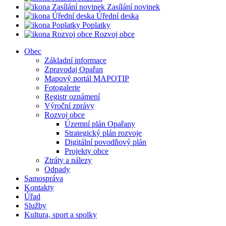
Zasílání novinek
Úřední deska
Poplatky
Rozvoj obce
Obec
Základní informace
Zpravodaj Opařan
Mapový portál MAPOTIP
Fotogalerie
Registr oznámení
Výroční zprávy
Rozvoj obce
Územní plán Opařany
Strategický plán rozvoje
Digitální povodňový plán
Projekty obce
Ztráty a nálezy
Odpady
Samospráva
Kontakty
Úřad
Služby
Kultura, sport a spolky