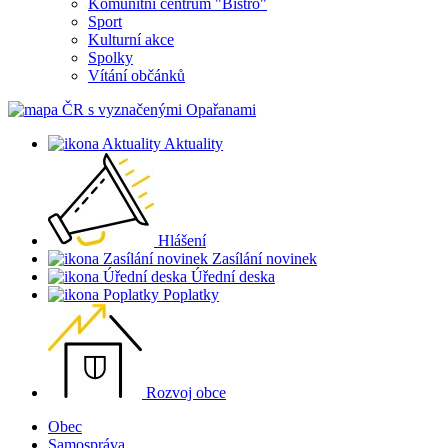
Komunitní centrum "Bistro"
Sport
Kulturní akce
Spolky
Vítání občánků
Aktuality
Hlášení
Zasílání novinek
Úřední deska
Poplatky
Rozvoj obce
Obec
Samospráva