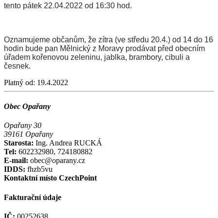
tento pátek 22.04.2022 od 16:30 hod.
Oznamujeme občanům, že zítra (ve středu 20.4.) od 14 do 16
hodin bude pan Mělnický z Moravy prodávat před obecním
úřadem kořenovou zeleninu, jablka, brambory, cibuli a
česnek.
Platný od:
19.4.2022
Obec Opařany
Opařany 30
39161 Opařany
Starosta:
Ing. Andrea RUCKÁ
Tel:
602232980, 724180882
E-mail:
obec@oparany.cz
IDDS:
fhzb5vu
Kontaktní místo CzechPoint
Fakturační údaje
IČ:
00252638