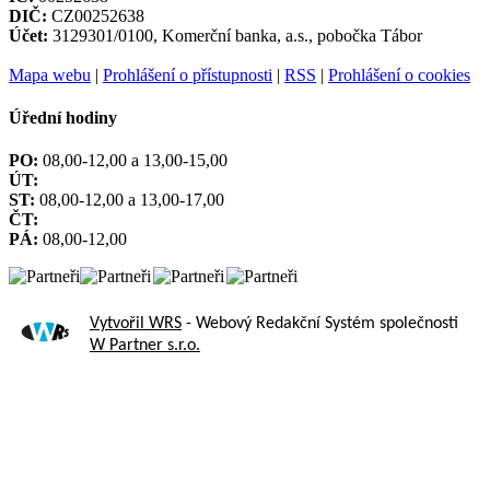
DIČ:
CZ00252638
Účet:
3129301/0100, Komerční banka, a.s., pobočka Tábor
Mapa webu
|
Prohlášení o přístupnosti
|
RSS
|
Prohlášení o cookies
Úřední hodiny
PO:
08,00-12,00 a 13,00-15,00
ÚT:
ST:
08,00-12,00 a 13,00-17,00
ČT:
PÁ:
08,00-12,00
Vytvořil WRS
- Webový Redakční Systém společnosti
W Partner s.r.o.