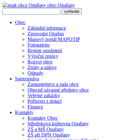
obec
Opařany
Obec
Základní informace
Zpravodaj Opařan
Mapový portál MAPOTIP
Fotogalerie
Registr oznámení
Výroční zprávy
Rozvoj obce
Ztráty a nálezy
Odpady
Samospráva
Zastupitelstvo a rada obce
Obecně závazné předpisy obce
Veřejné zakázky
Pořízeno z dotací
Finance
Kontakty
Kontakty Obec
Středisková knihovna Opařany
ZŠ a MŠ Opařany
ZŠ při DPN Opařany