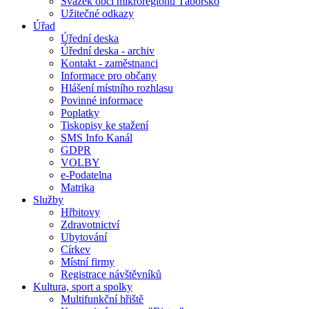
Svazek obcí mikroregionu Táborsko
Užitečné odkazy
Úřad
Úřední deska
Úřední deska - archiv
Kontakt - zaměstnanci
Informace pro občany
Hlášení místního rozhlasu
Povinné informace
Poplatky
Tiskopisy ke stažení
SMS Info Kanál
GDPR
VOLBY
e-Podatelna
Matrika
Služby
Hřbitovy
Zdravotnictví
Ubytování
Církev
Místní firmy
Registrace návštěvníků
Kultura, sport a spolky
Multifunkční hřiště