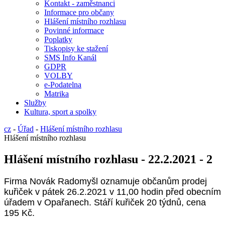
Kontakt - zaměstnanci
Informace pro občany
Hlášení místního rozhlasu
Povinné informace
Poplatky
Tiskopisy ke stažení
SMS Info Kanál
GDPR
VOLBY
e-Podatelna
Matrika
Služby
Kultura, sport a spolky
cz
-
Úřad
-
Hlášení místního rozhlasu
Hlášení místního rozhlasu
Hlášení místního rozhlasu - 22.2.2021 - 2
Firma Novák Radomyšl oznamuje občanům prodej
kuřiček v pátek 26.2.2021 v 11,00 hodin před obecním
úřadem v Opařanech. Stáří kuřiček 20 týdnů, cena
195 Kč.