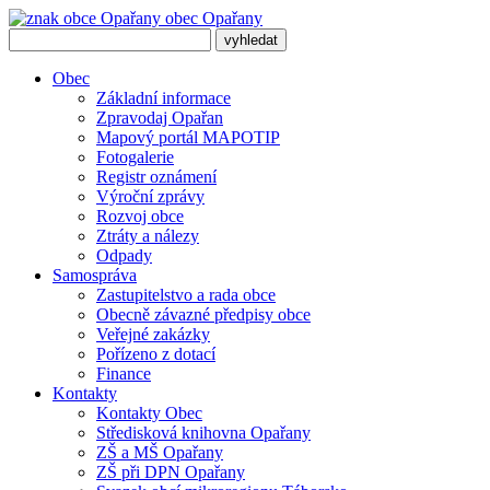
obec
Opařany
Obec
Základní informace
Zpravodaj Opařan
Mapový portál MAPOTIP
Fotogalerie
Registr oznámení
Výroční zprávy
Rozvoj obce
Ztráty a nálezy
Odpady
Samospráva
Zastupitelstvo a rada obce
Obecně závazné předpisy obce
Veřejné zakázky
Pořízeno z dotací
Finance
Kontakty
Kontakty Obec
Středisková knihovna Opařany
ZŠ a MŠ Opařany
ZŠ při DPN Opařany