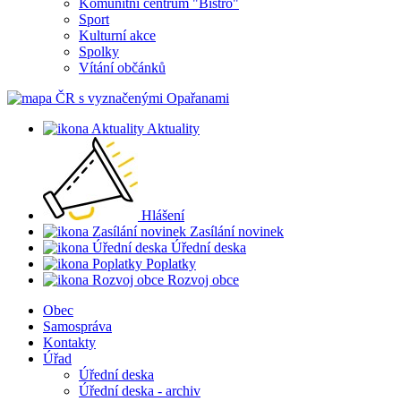
Komunitní centrum "Bistro"
Sport
Kulturní akce
Spolky
Vítání občánků
Aktuality
Hlášení
Zasílání novinek
Úřední deska
Poplatky
Rozvoj obce
Obec
Samospráva
Kontakty
Úřad
Úřední deska
Úřední deska - archiv