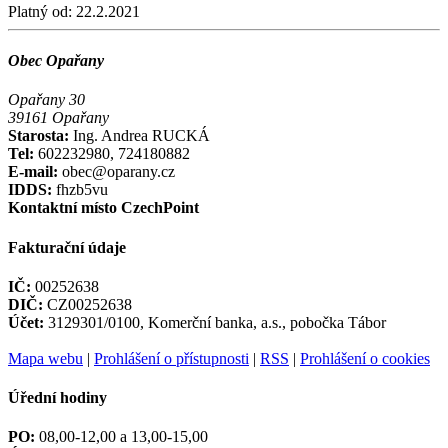
Platný od:
22.2.2021
Obec Opařany
Opařany 30
39161 Opařany
Starosta:
Ing. Andrea RUCKÁ
Tel:
602232980, 724180882
E-mail:
obec@oparany.cz
IDDS:
fhzb5vu
Kontaktní místo CzechPoint
Fakturační údaje
IČ:
00252638
DIČ:
CZ00252638
Účet:
3129301/0100, Komerční banka, a.s., pobočka Tábor
Mapa webu
|
Prohlášení o přístupnosti
|
RSS
|
Prohlášení o cookies
Úřední hodiny
PO:
08,00-12,00 a 13,00-15,00