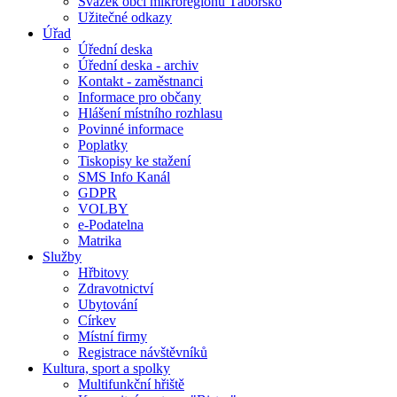
Svazek obcí mikroregionu Táborsko
Užitečné odkazy
Úřad
Úřední deska
Úřední deska - archiv
Kontakt - zaměstnanci
Informace pro občany
Hlášení místního rozhlasu
Povinné informace
Poplatky
Tiskopisy ke stažení
SMS Info Kanál
GDPR
VOLBY
e-Podatelna
Matrika
Služby
Hřbitovy
Zdravotnictví
Ubytování
Církev
Místní firmy
Registrace návštěvníků
Kultura, sport a spolky
Multifunkční hřiště