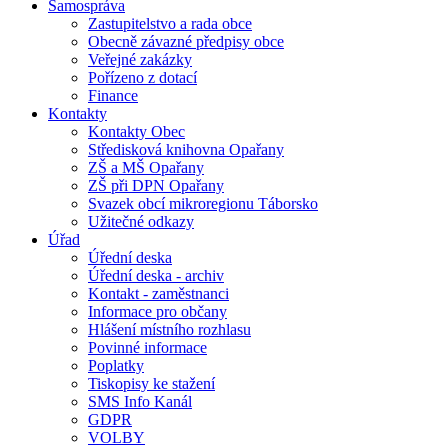
Samospráva
Zastupitelstvo a rada obce
Obecně závazné předpisy obce
Veřejné zakázky
Pořízeno z dotací
Finance
Kontakty
Kontakty Obec
Středisková knihovna Opařany
ZŠ a MŠ Opařany
ZŠ při DPN Opařany
Svazek obcí mikroregionu Táborsko
Užitečné odkazy
Úřad
Úřední deska
Úřední deska - archiv
Kontakt - zaměstnanci
Informace pro občany
Hlášení místního rozhlasu
Povinné informace
Poplatky
Tiskopisy ke stažení
SMS Info Kanál
GDPR
VOLBY