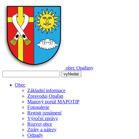
obec
Opařany
Obec
Základní informace
Zpravodaj Opařan
Mapový portál MAPOTIP
Fotogalerie
Registr oznámení
Výroční zprávy
Rozvoj obce
Ztráty a nálezy
Odpady