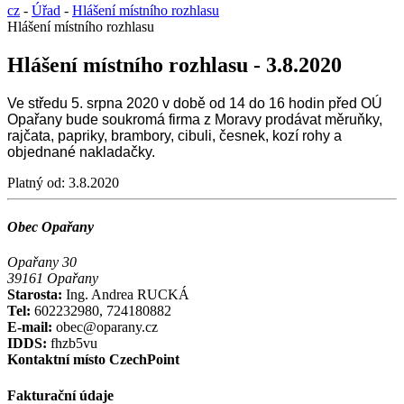
cz
-
Úřad
-
Hlášení místního rozhlasu
Hlášení místního rozhlasu
Hlášení místního rozhlasu - 3.8.2020
Ve středu 5. srpna 2020 v době od 14 do 16 hodin před OÚ
Opařany bude soukromá firma z Moravy prodávat měruňky,
rajčata, papriky, brambory, cibuli, česnek, kozí rohy a
objednané nakladačky.
Platný od:
3.8.2020
Obec Opařany
Opařany 30
39161 Opařany
Starosta:
Ing. Andrea RUCKÁ
Tel:
602232980, 724180882
E-mail:
obec@oparany.cz
IDDS:
fhzb5vu
Kontaktní místo CzechPoint
Fakturační údaje