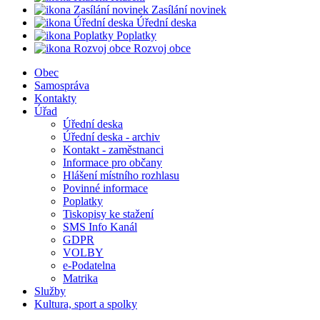
Zasílání novinek
Úřední deska
Poplatky
Rozvoj obce
Obec
Samospráva
Kontakty
Úřad
Úřední deska
Úřední deska - archiv
Kontakt - zaměstnanci
Informace pro občany
Hlášení místního rozhlasu
Povinné informace
Poplatky
Tiskopisy ke stažení
SMS Info Kanál
GDPR
VOLBY
e-Podatelna
Matrika
Služby
Kultura, sport a spolky