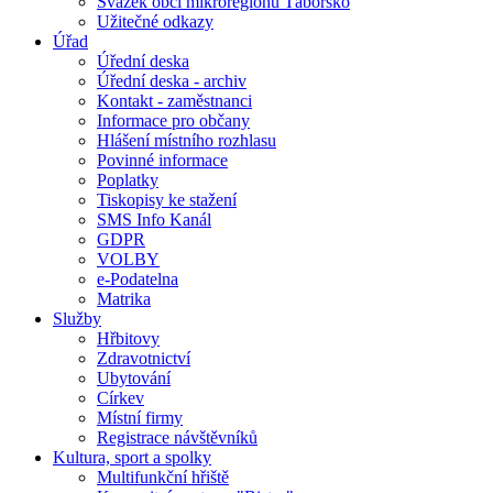
Svazek obcí mikroregionu Táborsko
Užitečné odkazy
Úřad
Úřední deska
Úřední deska - archiv
Kontakt - zaměstnanci
Informace pro občany
Hlášení místního rozhlasu
Povinné informace
Poplatky
Tiskopisy ke stažení
SMS Info Kanál
GDPR
VOLBY
e-Podatelna
Matrika
Služby
Hřbitovy
Zdravotnictví
Ubytování
Církev
Místní firmy
Registrace návštěvníků
Kultura, sport a spolky
Multifunkční hřiště