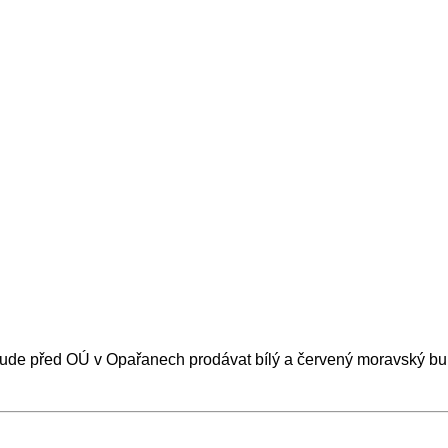
bude před OÚ v Opařanech prodávat bílý a červený moravský bu