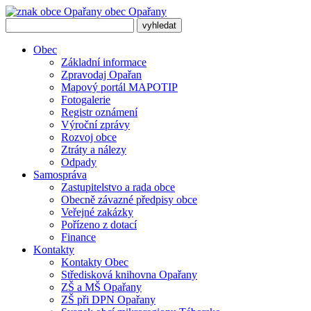
obec
Opařany
Obec
Základní informace
Zpravodaj Opařan
Mapový portál MAPOTIP
Fotogalerie
Registr oznámení
Výroční zprávy
Rozvoj obce
Ztráty a nálezy
Odpady
Samospráva
Zastupitelstvo a rada obce
Obecně závazné předpisy obce
Veřejné zakázky
Pořízeno z dotací
Finance
Kontakty
Kontakty Obec
Středisková knihovna Opařany
ZŠ a MŠ Opařany
ZŠ při DPN Opařany