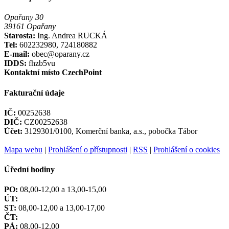
Opařany 30
39161 Opařany
Starosta:
Ing. Andrea RUCKÁ
Tel:
602232980, 724180882
E-mail:
obec@oparany.cz
IDDS:
fhzb5vu
Kontaktní místo CzechPoint
Fakturační údaje
IČ:
00252638
DIČ:
CZ00252638
Účet:
3129301/0100, Komerční banka, a.s., pobočka Tábor
Mapa webu
|
Prohlášení o přístupnosti
|
RSS
|
Prohlášení o cookies
Úřední hodiny
PO:
08,00-12,00 a 13,00-15,00
ÚT:
ST:
08,00-12,00 a 13,00-17,00
ČT:
PÁ:
08,00-12,00