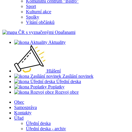
Komunitní centrum "Bistro"
Sport
Kulturní akce
Spolky
Vítání občánků
Aktuality
Hlášení
Zasílání novinek
Úřední deska
Poplatky
Rozvoj obce
Obec
Samospráva
Kontakty
Úřad
Úřední deska
Úřední deska - archiv