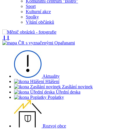
Komunitní centrum "Bistro"
Sport
Kulturní akce
Spolky
Vítání občánků
❙❙
Aktuality
Hlášení
Zasílání novinek
Úřední deska
Poplatky
Rozvoj obce