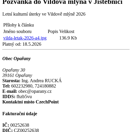
Pozvánka do Vildova mlýna v Jistebnici
Letní kulturní úterky ve Vildově mlýně 2026
Přílohy k článku
Jméno souboru
Popis
Velikost
vilda-letak-2026-a4.jpg
136.9 Kb
Platný od:
18.5.2026
Obec Opařany
Opařany 30
39161 Opařany
Starosta:
Ing. Andrea RUCKÁ
Tel:
602232980, 724180882
E-mail:
obec@oparany.cz
IDDS:
fhzb5vu
Kontaktní místo CzechPoint
Fakturační údaje
IČ:
00252638
DIČ:
CZ00252638