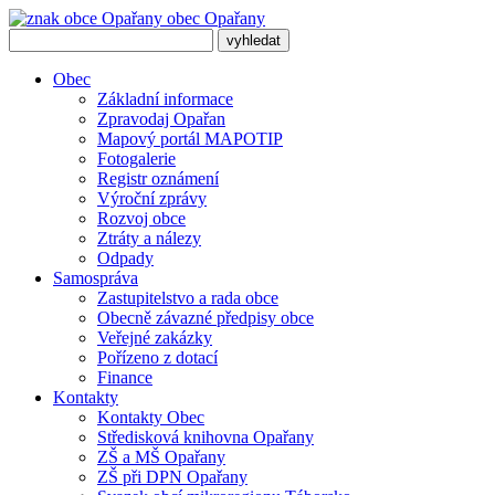
obec
Opařany
Obec
Základní informace
Zpravodaj Opařan
Mapový portál MAPOTIP
Fotogalerie
Registr oznámení
Výroční zprávy
Rozvoj obce
Ztráty a nálezy
Odpady
Samospráva
Zastupitelstvo a rada obce
Obecně závazné předpisy obce
Veřejné zakázky
Pořízeno z dotací
Finance
Kontakty
Kontakty Obec
Středisková knihovna Opařany
ZŠ a MŠ Opařany
ZŠ při DPN Opařany