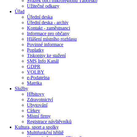
Svazek obcí mikroregionu Táborsko
Užitečné odkazy
Úřad
Úřední deska
Úřední deska - archiv
Kontakt - zaměstnanci
Informace pro občany
Hlášení místního rozhlasu
Povinné informace
Poplatky
Tiskopisy ke stažení
SMS Info Kanál
GDPR
VOLBY
e-Podatelna
Matrika
Služby
Hřbitovy
Zdravotnictví
Ubytování
Církev
Místní firmy
Registrace návštěvníků
Kultura, sport a spolky
Multifunkční hřiště