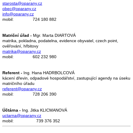
starosta@oparany.cz
obec@oparany.cz
info@oparany.cz
mobil: 724 180 882
Matriční úřad -
Mgr. Marta DIARTOVÁ
matrika, pokladna, podatelna, evidence obyvatel, czech point,
ověřování, hřbitovy
matrika@oparany.cz
mobil: 602 232 980
Referent -
Ing. Hana HADRBOLCOVÁ
kácení dřevin, odpadové hospodářství, zastupující agendy na úseku
matričního úřadu
referent@oparany.cz
mobil: 728 206 390
Účtárna -
Ing. Jitka KLICMANOVÁ
uctarna@oparany.cz
mobil: 739 376 352