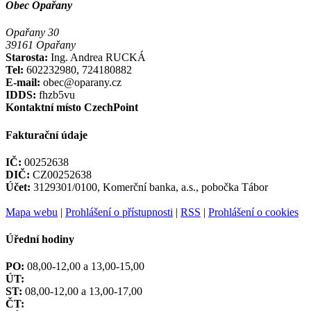
Obec Opařany
Opařany 30
39161 Opařany
Starosta:
Ing. Andrea RUCKÁ
Tel:
602232980, 724180882
E-mail:
obec@oparany.cz
IDDS:
fhzb5vu
Kontaktní místo CzechPoint
Fakturační údaje
IČ:
00252638
DIČ:
CZ00252638
Účet:
3129301/0100, Komerční banka, a.s., pobočka Tábor
Mapa webu
|
Prohlášení o přístupnosti
|
RSS
|
Prohlášení o cookies
Úřední hodiny
PO:
08,00-12,00 a 13,00-15,00
ÚT:
ST:
08,00-12,00 a 13,00-17,00
ČT: