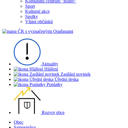
Komunitní centrum "Bistro"
Sport
Kulturní akce
Spolky
Vítání občánků
Aktuality
Hlášení
Zasílání novinek
Úřední deska
Poplatky
Rozvoj obce
Obec
Samospráva