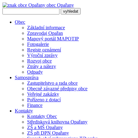
obec
Opařany
Obec
Základní informace
Zpravodaj Opařan
Mapový portál MAPOTIP
Fotogalerie
Registr oznámení
Výroční zprávy
Rozvoj obce
Ztráty a nálezy
Odpady
Samospráva
Zastupitelstvo a rada obce
Obecně závazné předpisy obce
Veřejné zakázky
Pořízeno z dotací
Finance
Kontakty
Kontakty Obec
Středisková knihovna Opařany
ZŠ a MŠ Opařany
ZŠ při DPN Opařany