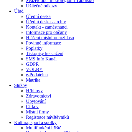
Svazek obcí mikroregionu Táborsko
Užitečné odkazy
Úřad
Úřední deska
Úřední deska - archiv
Kontakt - zaměstnanci
Informace pro občany
Hlášení místního rozhlasu
Povinné informace
Poplatky
Tiskopisy ke stažení
SMS Info Kanál
GDPR
VOLBY
e-Podatelna
Matrika
Služby
Hřbitovy
Zdravotnictví
Ubytování
Církev
Místní firmy
Registrace návštěvníků
Kultura, sport a spolky
Multifunkční hřiště