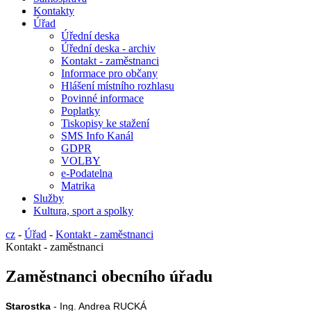
Kontakty
Úřad
Úřední deska
Úřední deska - archiv
Kontakt - zaměstnanci
Informace pro občany
Hlášení místního rozhlasu
Povinné informace
Poplatky
Tiskopisy ke stažení
SMS Info Kanál
GDPR
VOLBY
e-Podatelna
Matrika
Služby
Kultura, sport a spolky
cz
-
Úřad
-
Kontakt - zaměstnanci
Kontakt - zaměstnanci
Zaměstnanci obecního úřadu
Starostka
-
Ing. Andrea RUCKÁ