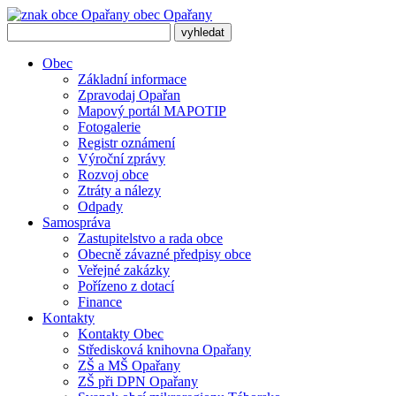
obec
Opařany
Obec
Základní informace
Zpravodaj Opařan
Mapový portál MAPOTIP
Fotogalerie
Registr oznámení
Výroční zprávy
Rozvoj obce
Ztráty a nálezy
Odpady
Samospráva
Zastupitelstvo a rada obce
Obecně závazné předpisy obce
Veřejné zakázky
Pořízeno z dotací
Finance
Kontakty
Kontakty Obec
Středisková knihovna Opařany
ZŠ a MŠ Opařany
ZŠ při DPN Opařany