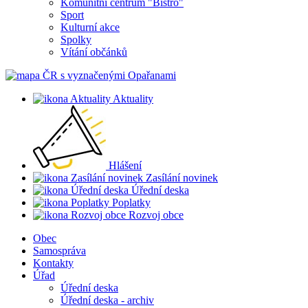
Komunitní centrum "Bistro"
Sport
Kulturní akce
Spolky
Vítání občánků
Aktuality
Hlášení
Zasílání novinek
Úřední deska
Poplatky
Rozvoj obce
Obec
Samospráva
Kontakty
Úřad
Úřední deska
Úřední deska - archiv