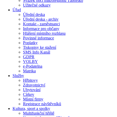
Svazek obcí mikroregionu Táborsko
Užitečné odkazy
Úřad
Úřední deska
Úřední deska - archiv
Kontakt - zaměstnanci
Informace pro občany
Hlášení místního rozhlasu
Povinné informace
Poplatky
Tiskopisy ke stažení
SMS Info Kanál
GDPR
VOLBY
e-Podatelna
Matrika
Služby
Hřbitovy
Zdravotnictví
Ubytování
Církev
Místní firmy
Registrace návštěvníků
Kultura, sport a spolky
Multifunkční hřiště