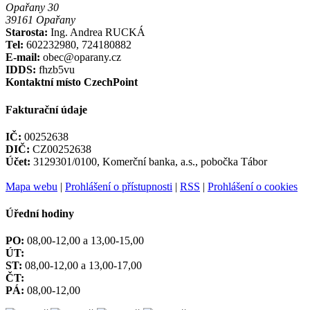
Opařany 30
39161 Opařany
Starosta:
Ing. Andrea RUCKÁ
Tel:
602232980, 724180882
E-mail:
obec@oparany.cz
IDDS:
fhzb5vu
Kontaktní místo CzechPoint
Fakturační údaje
IČ:
00252638
DIČ:
CZ00252638
Účet:
3129301/0100, Komerční banka, a.s., pobočka Tábor
Mapa webu
|
Prohlášení o přístupnosti
|
RSS
|
Prohlášení o cookies
Úřední hodiny
PO:
08,00-12,00 a 13,00-15,00
ÚT:
ST:
08,00-12,00 a 13,00-17,00
ČT:
PÁ:
08,00-12,00