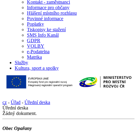
Kontakt - zaměstnanci
Informace pro občany
Hlášení místního rozhlasu
Povinné informace
Poplatky
Tiskopisy ke stažení
SMS Info Kanál
GDPR
VOLBY
e-Podatelna
Matrika
Služby
Kultura, sport a spolky
cz
-
Úřad
-
Úřední deska
Úřední deska
Žádný dokument.
Obec Opařany